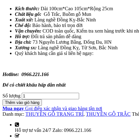
Kích thước:
Dài 100cm*Cao 105cm*Rộng 25cm
Chất liệu gỗ:
Gỗ Trắc, Buồm gỗ Mun
Xuất xứ:
Làng nghề Đồng Kỵ-Bắc Ninh
Chế độ:
Bảo hành, bảo trì trọn đời
Vận chuyển:
COD toàn quốc, Kiểm tra xem hàng trước khi n
Hỗ trợ:
Đổi trả sản phẩm dễ dàng
Địa chỉ:
73 Nguyễn Lương Bằng, Đống Đa, HN
Xưởng sx:
Làng nghề Đồng Kỵ, Từ Sơn, Bắc Ninh
Quý khách hàng cần giá sỉ liên hệ ngay:
Hotline: 0966.221.166
Để có chiết khấu hấp dẫn nhất
Số lượng
Thêm vào giỏ hàng
Mua ngay
Gọi điện xác nhận và giao hàng tận nơi
Danh mục:
THUYỀN GỖ TRANG TRÍ
,
THUYỀN GỖ TRẮC
Th
Hỗ trợ tư vấn 24/7 Zalo: 0966.221.166