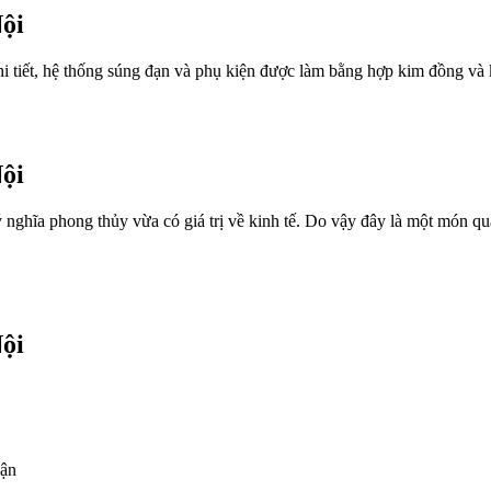
ội
i tiết, hệ thống súng đạn và phụ kiện được làm bằng hợp kim đồng và k
ội
 nghĩa phong thủy vừa có giá trị về kinh tế. Do vậy đây là một món quà
ội
hận