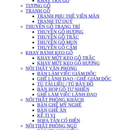
KHAY TRÀ GỖ
TƯỢNG GỖ
TRANH GỖ
TRANH PHU THÊ VIÊN MÃN
TRANH TỨ QUÝ
THUYỀN GỖ TRANG TRÍ
THUYỀN GỖ HƯƠNG
THUYỀN GỖ TRẮC
THUYỀN GỖ MUN
THUYỀN GỖ CẨM
KHAY BÁNH KẸO GỖ
KHAY MỨT KẸO GỖ TRẮC
KHAY MỨT KẸO GỖ HƯƠNG
NỘI THẤT VĂN PHÒNG
BÀN LÀM VIỆC GIÁM ĐỐC
GHẾ LÃNH ĐẠO / GHẾ GIÁM ĐỐC
TỦ TÀI LIỆU / TỦ BÀY ĐỒ
BÀN HỌP GỖ TỰ NHIÊN
GHẾ LÀM VIỆC LÃNH ĐẠO
NỘI THẤT PHÒNG KHÁCH
BÀN GHẾ MỸ NGHỆ
BÀN GHẾ ĂN
KỆ TI VI
SOFA TÂN CỔ ĐIỂN
NỘI THẤT PHÒNG NGỦ