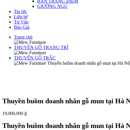
BÀN TRANG ĐIỂM
GIƯỜNG NGỦ
Tin tức
Liên hệ
Tư Vấn
Báo Giá
Trang chủ
THUYỀN GỖ TRANG TRÍ
THUYỀN GỖ TRẮC
Thuyền buồm doanh nhân gỗ mun tại Hà Nộ
Thuyền buồm doanh nhân gỗ mun tại Hà N
19,000,000
₫
Thuyền buồm doanh nhân gỗ mun tại Hà N