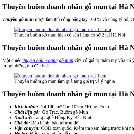
Thuyền buồm doanh nhân gỗ mun tại Hà N
Thuyền gỗ mun
được làm thủ công bằng tay 100 % vô cùng tỷ mỉ, ch
Thuyền buồm gỗ mun hiện có sẵn hàng cơ sở 2 tại Hà Nội
Thuyền buồm doanh nhân gỗ mun tại Hà N
Một chiếc
thuyền buồm bằng gỗ mun
vừa có giá trị thẩm mỹ vừa có ý
trong những dịp đặc biệt.
Thuyền buồm gỗ mun làm quà tặng giá trị và ý nghĩa
Thuyền buồm doanh nhân gỗ mun tại Hà N
Kích thước:
Dài 100cm*Cao 105cm*Rộng 25cm
Chất liệu gỗ:
Gỗ Trắc, Buồm gỗ Mun
Xuất xứ:
Làng nghề Đồng Kỵ-Bắc Ninh
Chế độ:
Bảo hành, bảo trì trọn đời
Vận chuyển:
COD toàn quốc, Kiểm tra xem hàng trước khi n
Hỗ trợ:
Đổi trả sản phẩm dễ dàng