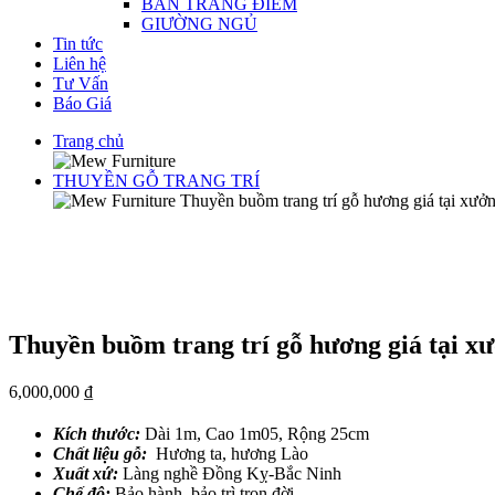
BÀN TRANG ĐIỂM
GIƯỜNG NGỦ
Tin tức
Liên hệ
Tư Vấn
Báo Giá
Trang chủ
THUYỀN GỖ TRANG TRÍ
Thuyền buồm trang trí gỗ hương giá tại xưở
Thuyền buồm trang trí gỗ hương giá tại x
6,000,000
₫
Kích thước:
Dài 1m, Cao 1m05, Rộng 25cm
Chất liệu gỗ:
Hương ta, hương Lào
Xuất xứ:
Làng nghề Đồng Kỵ-Bắc Ninh
Chế độ:
Bảo hành, bảo trì trọn đời