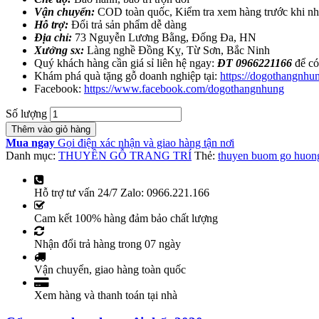
Vận chuyển:
COD toàn quốc, Kiểm tra xem hàng trước khi n
Hỗ trợ:
Đổi trả sản phẩm dễ dàng
Địa chỉ:
73 Nguyễn Lương Bằng, Đống Đa, HN
Xưởng sx:
Làng nghề Đồng Kỵ, Từ Sơn, Bắc Ninh
Quý khách hàng cần giá sỉ liên hệ ngay:
ĐT 0966221166
để có
Khám phá quà tặng gỗ doanh nghiệp tại:
https://dogothangnhu
Facebook:
https://www.facebook.com/dogothangnhung
Số lượng
Thêm vào giỏ hàng
Mua ngay
Gọi điện xác nhận và giao hàng tận nơi
Danh mục:
THUYỀN GỖ TRANG TRÍ
Thẻ:
thuyen buom go huong 
Hỗ trợ tư vấn 24/7 Zalo: 0966.221.166
Cam kết 100% hàng đảm bảo chất lượng
Nhận đổi trả hàng trong 07 ngày
Vận chuyển, giao hàng toàn quốc
Xem hàng và thanh toán tại nhà