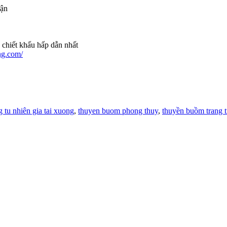
hận
 chiết khấu hấp dẫn nhất
ng.com/
tu nhiên gia tai xuong
,
thuyen buom phong thuy
,
thuyền buồm trang t