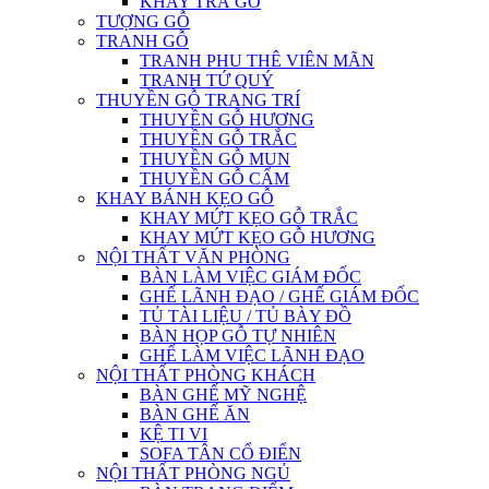
KHAY TRÀ GỖ
TƯỢNG GỖ
TRANH GỖ
TRANH PHU THÊ VIÊN MÃN
TRANH TỨ QUÝ
THUYỀN GỖ TRANG TRÍ
THUYỀN GỖ HƯƠNG
THUYỀN GỖ TRẮC
THUYỀN GỖ MUN
THUYỀN GỖ CẨM
KHAY BÁNH KẸO GỖ
KHAY MỨT KẸO GỖ TRẮC
KHAY MỨT KẸO GỖ HƯƠNG
NỘI THẤT VĂN PHÒNG
BÀN LÀM VIỆC GIÁM ĐỐC
GHẾ LÃNH ĐẠO / GHẾ GIÁM ĐỐC
TỦ TÀI LIỆU / TỦ BÀY ĐỒ
BÀN HỌP GỖ TỰ NHIÊN
GHẾ LÀM VIỆC LÃNH ĐẠO
NỘI THẤT PHÒNG KHÁCH
BÀN GHẾ MỸ NGHỆ
BÀN GHẾ ĂN
KỆ TI VI
SOFA TÂN CỔ ĐIỂN
NỘI THẤT PHÒNG NGỦ