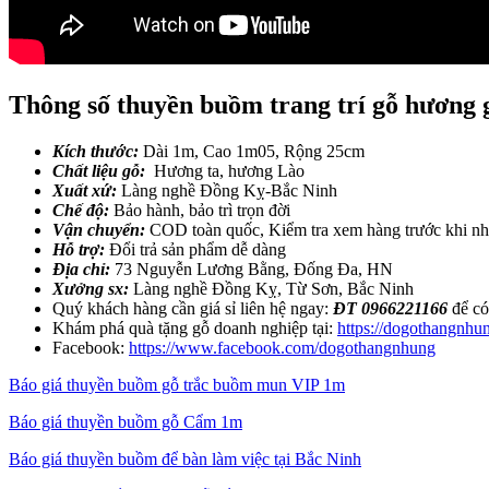
Thông số thuyền buồm trang trí gỗ hương g
Kích thước:
Dài 1m, Cao 1m05, Rộng 25cm
Chất liệu gỗ:
Hương ta, hương Lào
Xuất xứ:
Làng nghề Đồng Kỵ-Bắc Ninh
Chế độ:
Bảo hành, bảo trì trọn đời
Vận chuyển:
COD toàn quốc, Kiểm tra xem hàng trước khi n
Hỗ trợ:
Đổi trả sản phẩm dễ dàng
Địa chỉ:
73 Nguyễn Lương Bằng, Đống Đa, HN
Xưởng sx:
Làng nghề Đồng Kỵ, Từ Sơn, Bắc Ninh
Quý khách hàng cần giá sỉ liên hệ ngay:
ĐT 0966221166
để có
Khám phá quà tặng gỗ doanh nghiệp tại:
https://dogothangnhu
Facebook:
https://www.facebook.com/dogothangnhung
Báo giá thuyền buồm gỗ trắc buồm mun VIP 1m
Báo giá thuyền buồm gỗ Cẩm 1m
Báo giá thuyền buồm để bàn làm việc tại Bắc Ninh