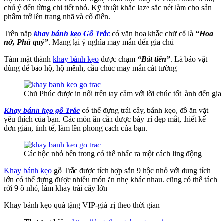
chú ý đến từng chi tiết nhỏ. Kỹ thuật khắc laze sắc nét làm cho sản
phẩm trở lên trang nhã và cổ điển.
Trên nắp
khay bánh kẹo Gỗ Trắc
có văn hoa khắc chữ cổ là
“Hoa
nở, Phú quý”
. Mang lại ý nghĩa may mắn đến gia chủ
Tám mặt thành
khay bánh kẹo
được chạm
“Bát tiên”
. Là bảo vật
dùng để bảo hộ, hộ mệnh, cầu chúc may mắn cát tường
Chữ Phúc được in nổi trên tay cầm với lời chúc tốt lành đến gi
Khay bánh kẹo gỗ Trắc
có thể đựng trái cây, bánh kẹo, đồ ăn vặt
yêu thích của bạn. Các món ăn cần được bày trí đẹp mắt, thiết kế
đơn giản, tinh tế, làm lên phong cách của bạn.
Các hộc nhỏ bên trong có thể nhấc ra một cách ling động
Khay bánh kẹo
gỗ Trắc được tích hợp sẵn 9 hộc nhỏ với dung tích
lớn có thể đựng được nhiều món ăn nhẹ khác nhau. cũng có thể tách
rời 9 ô nhỏ, làm khay trái cây lớn
Khay bánh kẹo quà tặng VIP-giá trị theo thời gian