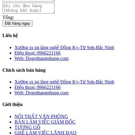
Tổng:
Đặt hàng ngay
Liên hệ
Xưởng sx tại làng nghề Đồng Kỵ-Từ Sơn-Bắc Ninh
Điện thoại: 0966221166
Web: Dogothangnhung.com
Chích sách bán hàng
Xưởng sx tại làng nghề Đồng Kỵ-Từ Sơn-Bắc Ninh
Điện thoại: 0966221166
Web: Dogothangnhung.com
Giới thiệu
NỘI THẤT VĂN PHÒNG
BÀN LÀM VIỆC GIÁM ĐỐC
TƯỢNG GỖ
GHẾ LÀM VIỆC LÃNH ĐẠO