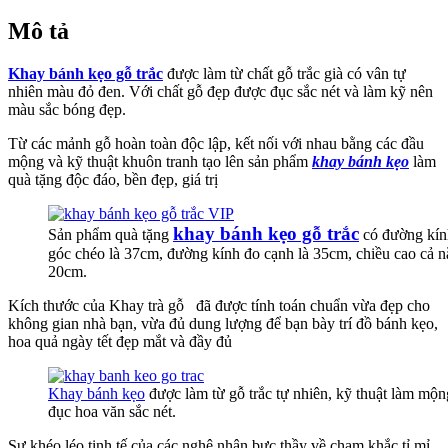
Mô tả
Khay bánh kẹo gỗ trắc
được làm từ chất gỗ trắc già có vân tự
nhiên màu đỏ đen. Với chất gỗ đẹp được đục sắc nét và làm kỹ nên
màu sắc bóng đẹp.
Từ các mảnh gỗ hoàn toàn độc lập, kết nối với nhau bằng các đầu
mộng và kỹ thuật khuôn tranh tạo lên sản phẩm
khay bánh kẹo
làm
quà tặng độc đáo, bền đẹp, giá trị
khay bánh kẹo gỗ trắc
Sản phẩm quà tặng
có đường kín
góc chéo là 37cm, đường kính đo cạnh là 35cm, chiều cao cả n
20cm.
Kích thước của Khay trà gỗ đã được tính toán chuẩn vừa đẹp cho
không gian nhà bạn, vừa đủ dung lượng để bạn bày trí đồ bánh kẹo,
hoa quả ngày tết đẹp mắt và đầy đủ
Khay bánh kẹo
được làm từ gỗ trắc tự nhiên, kỹ thuật làm mộn
đục hoa văn sắc nét.
Sự khéo léo tinh tế của các nghệ nhân bực thầy về chạm khắc tỉ mỉ,