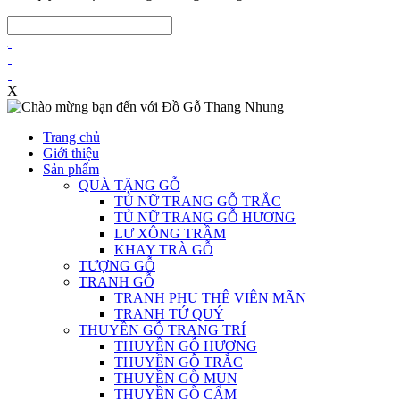
X
Trang chủ
Giới thiệu
Sản phẩm
QUÀ TẶNG GỖ
TỦ NỮ TRANG GỖ TRẮC
TỦ NỮ TRANG GỖ HƯƠNG
LƯ XÔNG TRẦM
KHAY TRÀ GỖ
TƯỢNG GỖ
TRANH GỖ
TRANH PHU THÊ VIÊN MÃN
TRANH TỨ QUÝ
THUYỀN GỖ TRANG TRÍ
THUYỀN GỖ HƯƠNG
THUYỀN GỖ TRẮC
THUYỀN GỖ MUN
THUYỀN GỖ CẨM