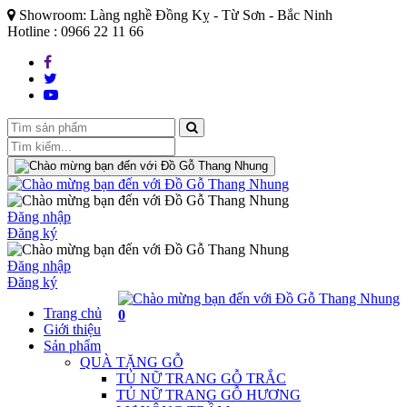
Showroom: Làng nghề Đồng Kỵ - Từ Sơn - Bắc Ninh
Hotline : 0966 22 11 66
Đăng nhập
Đăng ký
Đăng nhập
Đăng ký
Trang chủ
0
Giới thiệu
Sản phẩm
QUÀ TẶNG GỖ
TỦ NỮ TRANG GỖ TRẮC
TỦ NỮ TRANG GỖ HƯƠNG