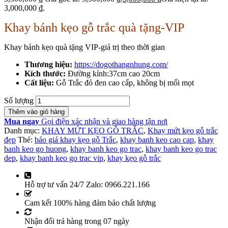
3,000,000 ₫.
Khay bánh kẹo gỗ trắc quà tặng-VIP
Khay bánh kẹo quà tặng VIP-giá trị theo thời gian
Thương hiệu:
https://dogothangnhung.com/
Kích thước:
Đường kính:37cm cao 20cm
Cất liệu:
Gỗ Trắc đỏ đen cao cấp, không bị mối mọt
Số lượng
Thêm vào giỏ hàng
Mua ngay
Gọi điện xác nhận và giao hàng tận nơi
Danh mục:
KHAY MỨT KẸO GỖ TRẮC
,
Khay mứt kẹo gỗ trắc
đẹp
Thẻ:
báo giá khay kẹo gỗ Trắc
,
khay banh keo cao cap
,
khay
banh keo go huong
,
khay banh keo go trac
,
khay banh keo go trac
dep
,
khay banh keo go trac vip
,
khay kẹo gỗ trắc
Hỗ trợ tư vấn 24/7 Zalo: 0966.221.166
Cam kết 100% hàng đảm bảo chất lượng
Nhận đổi trả hàng trong 07 ngày