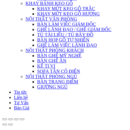
KHAY BÁNH KẸO GỖ
KHAY MỨT KẸO GỖ TRẮC
KHAY MỨT KẸO GỖ HƯƠNG
NỘI THẤT VĂN PHÒNG
BÀN LÀM VIỆC GIÁM ĐỐC
GHẾ LÃNH ĐẠO / GHẾ GIÁM ĐỐC
TỦ TÀI LIỆU / TỦ BÀY ĐỒ
BÀN HỌP GỖ TỰ NHIÊN
GHẾ LÀM VIỆC LÃNH ĐẠO
NỘI THẤT PHÒNG KHÁCH
BÀN GHẾ MỸ NGHỆ
BÀN GHẾ ĂN
KỆ TI VI
SOFA TÂN CỔ ĐIỂN
NỘI THẤT PHÒNG NGỦ
BÀN TRANG ĐIỂM
GIƯỜNG NGỦ
Tin tức
Liên hệ
Tư Vấn
Báo Giá