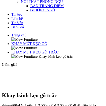
NỘI THẤT PHÒNG NGỦ
BÀN TRANG ĐIỂM
GIƯỜNG NGỦ
Tin tức
Liên hệ
Tư Vấn
Báo Giá
Trang chủ
KHAY MỨT KẸO GỖ
KHAY MỨT KẸO GỖ TRẮC
Khay bánh kẹo gỗ trắc
Giảm giá!
Khay bánh kẹo gỗ trắc
3,500,000
₫
Giá gốc là: 3,500,000 ₫.
3,000,000
₫
Giá hiện tại là: