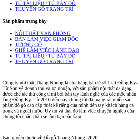
TỦ TÀI LIỆU / TỦ BÀY ĐỒ
THUYỀN GỖ TRANG TRÍ
Sản phẩm trưng bày
NỘI THẤT VĂN PHÒNG
BÀN LÀM VIỆC GIÁM ĐỐC
TƯỢNG GỖ
GHẾ LÀM VIỆC LÃNH ĐẠO
TỦ TÀI LIỆU / TỦ BÀY ĐỒ
THUYỀN GỖ TRANG TRÍ
Công ty nội thất Thang Nhung là cửa hàng bán lẻ số 1 tại Đồng Kỵ-
Từ Sơn về doanh thu và lợi nhuận, với sản phẩm nội thất đa dạng
được chế tác thủ công tỉ mỉ bởi bàn tay lành nghề của các mộc nhân
làng Đồng Kỵ. Từ 2016 đến nay chúng tôi đã mang rất nhiều sản
phẩm đồ gỗ cao cấp thiết kế riêng của mình đến tay khách hàng cả
trong và ngoài nước. Uy tín và thái độ làm việc chuyện nghiệp của
chúng tôi chắc chắn sẽ làm bạn hài lòng
Bản quyền thuộc về Đồ gỗ Thang Nhung. 2020