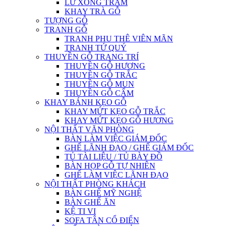
LƯ XÔNG TRẦM
KHAY TRÀ GỖ
TƯỢNG GỖ
TRANH GỖ
TRANH PHU THÊ VIÊN MÃN
TRANH TỨ QUÝ
THUYỀN GỖ TRANG TRÍ
THUYỀN GỖ HƯƠNG
THUYỀN GỖ TRẮC
THUYỀN GỖ MUN
THUYỀN GỖ CẨM
KHAY BÁNH KẸO GỖ
KHAY MỨT KẸO GỖ TRẮC
KHAY MỨT KẸO GỖ HƯƠNG
NỘI THẤT VĂN PHÒNG
BÀN LÀM VIỆC GIÁM ĐỐC
GHẾ LÃNH ĐẠO / GHẾ GIÁM ĐỐC
TỦ TÀI LIỆU / TỦ BÀY ĐỒ
BÀN HỌP GỖ TỰ NHIÊN
GHẾ LÀM VIỆC LÃNH ĐẠO
NỘI THẤT PHÒNG KHÁCH
BÀN GHẾ MỸ NGHỆ
BÀN GHẾ ĂN
KỆ TI VI
SOFA TÂN CỔ ĐIỂN