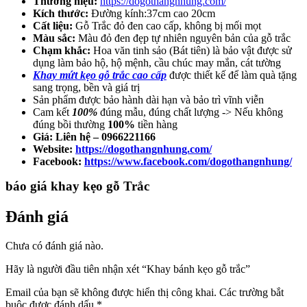
Thương hiệu:
https://dogothangnhung.com/
Kích thước:
Đường kính:37cm cao 20cm
Cất liệu:
Gỗ Trắc đỏ đen cao cấp, không bị mối mọt
Màu sắc:
Màu đỏ đen đẹp tự nhiên nguyên bản của gỗ trắc
Chạm khắc:
Hoa văn tinh sảo (Bát tiên) là bảo vật được sử
dụng làm bảo hộ, hộ mệnh, cầu chúc may mắn, cát tường
Khay mứt kẹo gỗ trắc cao cấp
được thiết kế để làm quà tặng
sang trọng, bền và giá trị
Sản phẩm được bảo hành dài hạn và bảo trì vĩnh viễn
Cam kết
100%
đúng mẫu, đúng chất lượng -> Nếu không
đúng bồi thường
100%
tiền hàng
Giá: Liên hệ – 0966221166
Website:
https://dogothangnhung.com/
Facebook:
https://www.facebook.com/dogothangnhung/
báo giá khay kẹo gỗ Trắc
Đánh giá
Chưa có đánh giá nào.
Hãy là người đầu tiên nhận xét “Khay bánh kẹo gỗ trắc”
Email của bạn sẽ không được hiển thị công khai.
Các trường bắt
buộc được đánh dấu
*