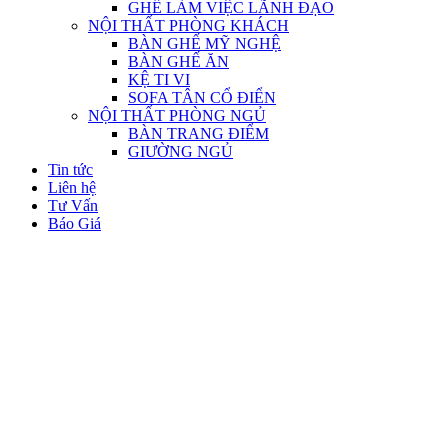
GHẾ LÀM VIỆC LÃNH ĐẠO
NỘI THẤT PHÒNG KHÁCH
BÀN GHẾ MỸ NGHỆ
BÀN GHẾ ĂN
KỆ TI VI
SOFA TÂN CỔ ĐIỂN
NỘI THẤT PHÒNG NGỦ
BÀN TRANG ĐIỂM
GIƯỜNG NGỦ
Tin tức
Liên hệ
Tư Vấn
Báo Giá