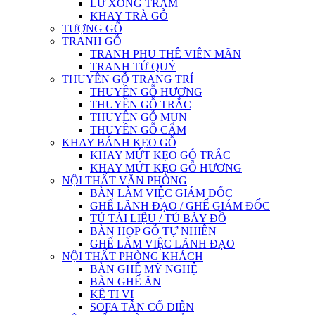
LƯ XÔNG TRẦM
KHAY TRÀ GỖ
TƯỢNG GỖ
TRANH GỖ
TRANH PHU THÊ VIÊN MÃN
TRANH TỨ QUÝ
THUYỀN GỖ TRANG TRÍ
THUYỀN GỖ HƯƠNG
THUYỀN GỖ TRẮC
THUYỀN GỖ MUN
THUYỀN GỖ CẨM
KHAY BÁNH KẸO GỖ
KHAY MỨT KẸO GỖ TRẮC
KHAY MỨT KẸO GỖ HƯƠNG
NỘI THẤT VĂN PHÒNG
BÀN LÀM VIỆC GIÁM ĐỐC
GHẾ LÃNH ĐẠO / GHẾ GIÁM ĐỐC
TỦ TÀI LIỆU / TỦ BÀY ĐỒ
BÀN HỌP GỖ TỰ NHIÊN
GHẾ LÀM VIỆC LÃNH ĐẠO
NỘI THẤT PHÒNG KHÁCH
BÀN GHẾ MỸ NGHỆ
BÀN GHẾ ĂN
KỆ TI VI
SOFA TÂN CỔ ĐIỂN