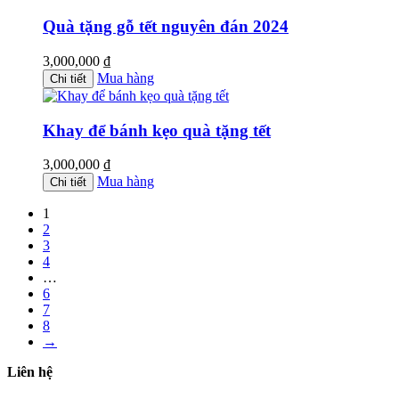
Quà tặng gỗ tết nguyên đán 2024
3,000,000
₫
Mua hàng
Chi tiết
Khay để bánh kẹo quà tặng tết
3,000,000
₫
Mua hàng
Chi tiết
1
2
3
4
…
6
7
8
→
Liên hệ