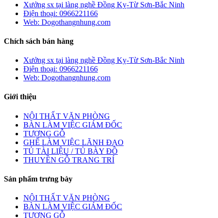
Xưởng sx tại làng nghề Đồng Kỵ-Từ Sơn-Bắc Ninh
Điện thoại: 0966221166
Web: Dogothangnhung.com
Chích sách bán hàng
Xưởng sx tại làng nghề Đồng Kỵ-Từ Sơn-Bắc Ninh
Điện thoại: 0966221166
Web: Dogothangnhung.com
Giới thiệu
NỘI THẤT VĂN PHÒNG
BÀN LÀM VIỆC GIÁM ĐỐC
TƯỢNG GỖ
GHẾ LÀM VIỆC LÃNH ĐẠO
TỦ TÀI LIỆU / TỦ BÀY ĐỒ
THUYỀN GỖ TRANG TRÍ
Sản phẩm trưng bày
NỘI THẤT VĂN PHÒNG
BÀN LÀM VIỆC GIÁM ĐỐC
TƯỢNG GỖ