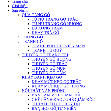
Trang chủ
Giới thiệu
Sản phẩm
QUÀ TẶNG GỖ
TỦ NỮ TRANG GỖ TRẮC
TỦ NỮ TRANG GỖ HƯƠNG
LƯ XÔNG TRẦM
KHAY TRÀ GỖ
TƯỢNG GỖ
TRANH GỖ
TRANH PHU THÊ VIÊN MÃN
TRANH TỨ QUÝ
THUYỀN GỖ TRANG TRÍ
THUYỀN GỖ HƯƠNG
THUYỀN GỖ TRẮC
THUYỀN GỖ MUN
THUYỀN GỖ CẨM
KHAY BÁNH KẸO GỖ
KHAY MỨT KẸO GỖ TRẮC
KHAY MỨT KẸO GỖ HƯƠNG
NỘI THẤT VĂN PHÒNG
BÀN LÀM VIỆC GIÁM ĐỐC
GHẾ LÃNH ĐẠO / GHẾ GIÁM ĐỐC
TỦ TÀI LIỆU / TỦ BÀY ĐỒ
BÀN HỌP GỖ TỰ NHIÊN