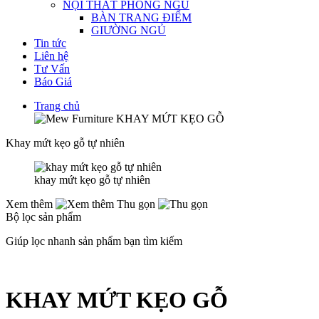
NỘI THẤT PHÒNG NGỦ
BÀN TRANG ĐIỂM
GIƯỜNG NGỦ
Tin tức
Liên hệ
Tư Vấn
Báo Giá
Trang chủ
KHAY MỨT KẸO GỖ
Khay mứt kẹo gỗ tự nhiên
khay mứt kẹo gỗ tự nhiên
Xem thêm
Thu gọn
Bộ lọc sản phẩm
Giúp lọc nhanh sản phẩm bạn tìm kiếm
KHAY MỨT KẸO GỖ