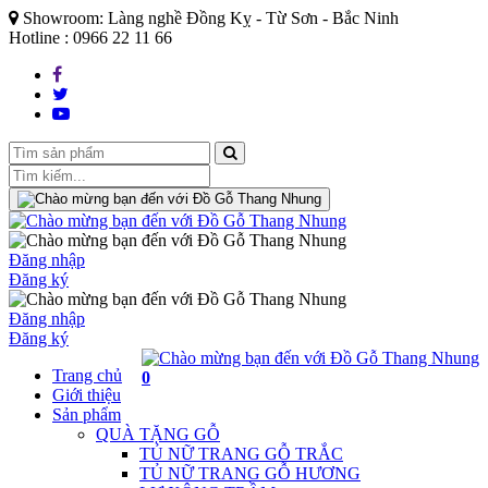
Showroom: Làng nghề Đồng Kỵ - Từ Sơn - Bắc Ninh
Hotline : 0966 22 11 66
Đăng nhập
Đăng ký
Đăng nhập
Đăng ký
Trang chủ
0
Giới thiệu
Sản phẩm
QUÀ TẶNG GỖ
TỦ NỮ TRANG GỖ TRẮC
TỦ NỮ TRANG GỖ HƯƠNG