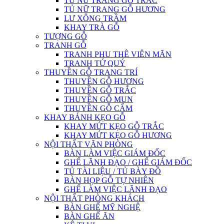
TỦ NỮ TRANG GỖ TRẮC
TỦ NỮ TRANG GỖ HƯƠNG
LƯ XÔNG TRẦM
KHAY TRÀ GỖ
TƯỢNG GỖ
TRANH GỖ
TRANH PHU THÊ VIÊN MÃN
TRANH TỨ QUÝ
THUYỀN GỖ TRANG TRÍ
THUYỀN GỖ HƯƠNG
THUYỀN GỖ TRẮC
THUYỀN GỖ MUN
THUYỀN GỖ CẨM
KHAY BÁNH KẸO GỖ
KHAY MỨT KẸO GỖ TRẮC
KHAY MỨT KẸO GỖ HƯƠNG
NỘI THẤT VĂN PHÒNG
BÀN LÀM VIỆC GIÁM ĐỐC
GHẾ LÃNH ĐẠO / GHẾ GIÁM ĐỐC
TỦ TÀI LIỆU / TỦ BÀY ĐỒ
BÀN HỌP GỖ TỰ NHIÊN
GHẾ LÀM VIỆC LÃNH ĐẠO
NỘI THẤT PHÒNG KHÁCH
BÀN GHẾ MỸ NGHỆ
BÀN GHẾ ĂN