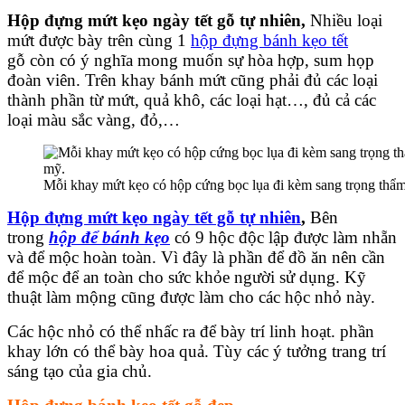
Hộp đựng mứt kẹo ngày tết gỗ tự nhiên,
Nhiều loại
mứt được bày trên cùng 1
hộp đựng bánh kẹo tết
gỗ còn có ý nghĩa mong muốn sự hòa hợp, sum họp
đoàn viên. Trên khay bánh mứt cũng phải đủ các loại
thành phần từ mứt, quả khô, các loại hạt…, đủ cả các
loại màu sắc vàng, đỏ,…
Mỗi khay mứt kẹo có hộp cứng bọc lụa đi kèm sang trọng thẩ
Hộp đựng mứt kẹo ngày tết gỗ tự nhiên
,
Bên
trong
hộp để bánh kẹo
có 9 hộc độc lập được làm nhẵn
và để mộc hoàn toàn. Vì đây là phần để đồ ăn nên cần
để mộc để an toàn cho sức khỏe người sử dụng. Kỹ
thuật làm mộng cũng được làm cho các hộc nhỏ này.
Các hộc nhỏ có thể nhấc ra để bày trí linh hoạt. phần
khay lớn có thể bày hoa quả. Tùy các ý tưởng trang trí
sáng tạo của gia chủ.