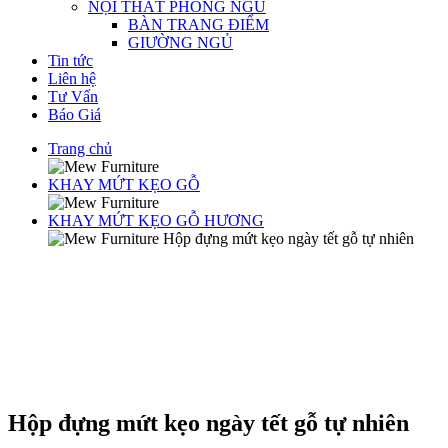
NỘI THẤT PHÒNG NGỦ
BÀN TRANG ĐIỂM
GIƯỜNG NGỦ
Tin tức
Liên hệ
Tư Vấn
Báo Giá
Trang chủ
KHAY MỨT KẸO GỖ
KHAY MỨT KẸO GỖ HƯƠNG
Hộp đựng mứt kẹo ngày tết gỗ tự nhiên
Hộp đựng mứt kẹo ngày tết gỗ tự nhiên