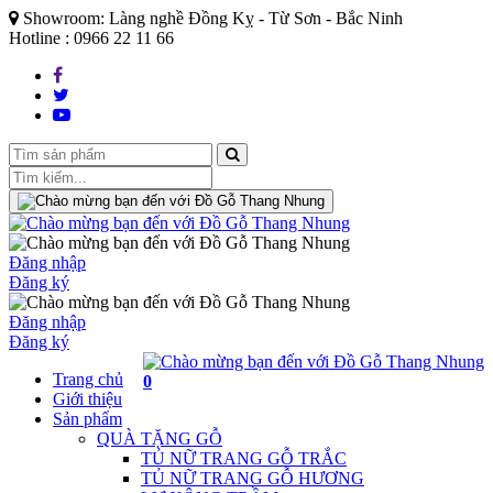
Showroom: Làng nghề Đồng Kỵ - Từ Sơn - Bắc Ninh
Hotline : 0966 22 11 66
Đăng nhập
Đăng ký
Đăng nhập
Đăng ký
Trang chủ
0
Giới thiệu
Sản phẩm
QUÀ TẶNG GỖ
TỦ NỮ TRANG GỖ TRẮC
TỦ NỮ TRANG GỖ HƯƠNG