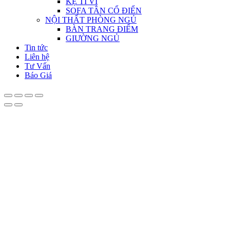
KỆ TI VI
SOFA TÂN CỔ ĐIỂN
NỘI THẤT PHÒNG NGỦ
BÀN TRANG ĐIỂM
GIƯỜNG NGỦ
Tin tức
Liên hệ
Tư Vấn
Báo Giá