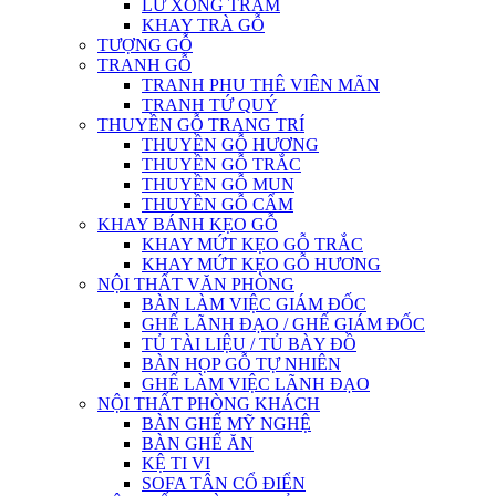
LƯ XÔNG TRẦM
KHAY TRÀ GỖ
TƯỢNG GỖ
TRANH GỖ
TRANH PHU THÊ VIÊN MÃN
TRANH TỨ QUÝ
THUYỀN GỖ TRANG TRÍ
THUYỀN GỖ HƯƠNG
THUYỀN GỖ TRẮC
THUYỀN GỖ MUN
THUYỀN GỖ CẨM
KHAY BÁNH KẸO GỖ
KHAY MỨT KẸO GỖ TRẮC
KHAY MỨT KẸO GỖ HƯƠNG
NỘI THẤT VĂN PHÒNG
BÀN LÀM VIỆC GIÁM ĐỐC
GHẾ LÃNH ĐẠO / GHẾ GIÁM ĐỐC
TỦ TÀI LIỆU / TỦ BÀY ĐỒ
BÀN HỌP GỖ TỰ NHIÊN
GHẾ LÀM VIỆC LÃNH ĐẠO
NỘI THẤT PHÒNG KHÁCH
BÀN GHẾ MỸ NGHỆ
BÀN GHẾ ĂN
KỆ TI VI
SOFA TÂN CỔ ĐIỂN