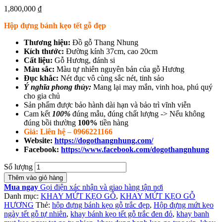
1,800,000
₫
Hộp đựng bánh kẹo tết gỗ đẹp
Thương hiệu:
Đồ gỗ Thang Nhung
Kích thước:
Đường kính 37cm, cao 20cm
Cất liệu:
Gỗ Hương, đánh si
Màu sắc:
Màu tự nhiên nguyên bản của gỗ Hương
Đục khắc:
Nét đục vô cùng sắc nét, tinh sảo
Ý nghĩa phong thủy:
Mang lại may mắn, vinh hoa, phú quý
cho gia chủ
Sản phẩm được bảo hành dài hạn và bảo trì vĩnh viễn
Cam kết
100%
đúng mẫu, đúng chất lượng -> Nếu không
đúng bồi thường
100%
tiền hàng
Giá: Liên hệ – 0966221166
Website:
https://dogothangnhung.com/
Facebook:
https://www.facebook.com/dogothangnhung
Số lượng
Thêm vào giỏ hàng
Mua ngay
Gọi điện xác nhận và giao hàng tận nơi
Danh mục:
KHAY MỨT KẸO GỖ
,
KHAY MỨT KẸO GỖ
HƯƠNG
Thẻ:
hộp đựng bánh kẹo gỗ trắc đẹp
,
Hộp đựng mứt kẹo
ngày tết gỗ tự nhiên
,
khay bánh kẹo tết gỗ trắc đen đỏ
,
khay banh