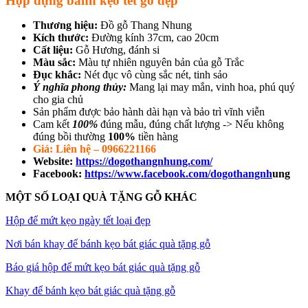
Hộp đựng bánh kẹo tết gỗ đẹp
Thương hiệu:
Đồ gỗ Thang Nhung
Kích thước:
Đường kính 37cm, cao 20cm
Cất liệu:
Gỗ Hương, đánh si
Màu sắc:
Màu tự nhiên nguyên bản của gỗ Trắc
Đục khắc:
Nét đục vô cùng sắc nét, tinh sảo
Ý nghĩa phong thủy:
Mang lại may mắn, vinh hoa, phú quý
cho gia chủ
Sản phẩm được bảo hành dài hạn và bảo trì vĩnh viễn
Cam kết
100%
đúng mẫu, đúng chất lượng -> Nếu không
đúng bồi thường
100%
tiền hàng
Giá: Liên hệ – 0966221166
Website:
https://dogothangnhung.com/
Facebook:
https://www.facebook.com/dogothangnh
ung
MỘT SỐ LOẠI QUÀ TẶNG GỖ KHÁC
Hộp để mứt kẹo ngày tết loại đẹp
Nơi bán khay để bánh kẹo bát giác quà tặng gỗ
Báo giá hộp để mứt kẹo bát giác quà tặng gỗ
Khay để bánh kẹo bát giác quà tặng gỗ