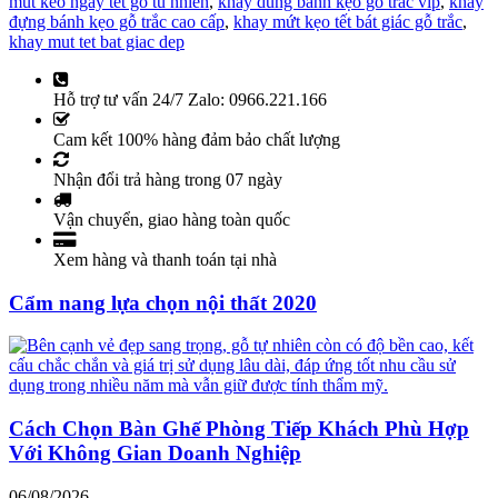
mut keo ngay tet go tu nhien
,
khay dung banh kẹo go trac vip
,
khay
đựng bánh kẹo gỗ trắc cao cấp
,
khay mứt kẹo tết bát giác gỗ trắc
,
khay mut tet bat giac dep
Hỗ trợ tư vấn 24/7 Zalo: 0966.221.166
Cam kết 100% hàng đảm bảo chất lượng
Nhận đổi trả hàng trong 07 ngày
Vận chuyển, giao hàng toàn quốc
Xem hàng và thanh toán tại nhà
Cẩm nang lựa chọn nội thất 2020
Cách Chọn Bàn Ghế Phòng Tiếp Khách Phù Hợp
Với Không Gian Doanh Nghiệp
06/08/2026