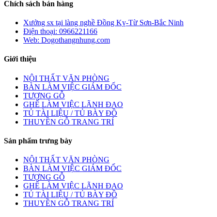
Chích sách bán hàng
Xưởng sx tại làng nghề Đồng Kỵ-Từ Sơn-Bắc Ninh
Điện thoại: 0966221166
Web: Dogothangnhung.com
Giới thiệu
NỘI THẤT VĂN PHÒNG
BÀN LÀM VIỆC GIÁM ĐỐC
TƯỢNG GỖ
GHẾ LÀM VIỆC LÃNH ĐẠO
TỦ TÀI LIỆU / TỦ BÀY ĐỒ
THUYỀN GỖ TRANG TRÍ
Sản phẩm trưng bày
NỘI THẤT VĂN PHÒNG
BÀN LÀM VIỆC GIÁM ĐỐC
TƯỢNG GỖ
GHẾ LÀM VIỆC LÃNH ĐẠO
TỦ TÀI LIỆU / TỦ BÀY ĐỒ
THUYỀN GỖ TRANG TRÍ