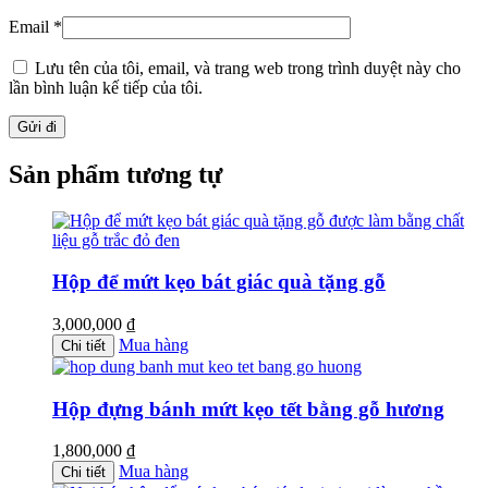
Email
*
Lưu tên của tôi, email, và trang web trong trình duyệt này cho
lần bình luận kế tiếp của tôi.
Sản phẩm tương tự
Hộp để mứt kẹo bát giác quà tặng gỗ
3,000,000
₫
Mua hàng
Chi tiết
Hộp đựng bánh mứt kẹo tết bằng gỗ hương
1,800,000
₫
Mua hàng
Chi tiết