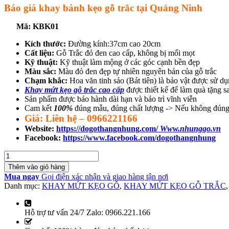
Báo giá khay bánh kẹo gỗ trắc tại Quảng Ninh
Mã: KBK01
Kích thước:
Đường kính:37cm cao 20cm
Cất liệu:
Gỗ Trắc đỏ đen cao cấp, không bị mối mọt
Kỹ thuật:
Kỹ thuật làm mộng ở các góc cạnh bền đẹp
Màu sắc:
Màu đỏ đen đẹp tự nhiên nguyên bản của gỗ trắc
Chạm khắc:
Hoa văn tinh sảo (Bát tiên) là bảo vật được sử 
Khay mứt kẹo gỗ trắc cao cấp
được thiết kế để làm quà tặng sa
Sản phẩm được bảo hành dài hạn và bảo trì vĩnh viễn
Cam kết
100%
đúng mẫu, đúng chất lượng -> Nếu không đúng
Giá: Liên hệ – 0966221166
Website:
https://dogothangnhung.com/
Www.nhunggo.vn
Facebook:
https://www.facebook.com/dogothangnhung
Số
lượng
Thêm vào giỏ hàng
Mua ngay
Gọi điện xác nhận và giao hàng tận nơi
Danh mục:
KHAY MỨT KẸO GỖ
,
KHAY MỨT KẸO GỖ TRẮC
Hỗ trợ tư vấn 24/7 Zalo: 0966.221.166