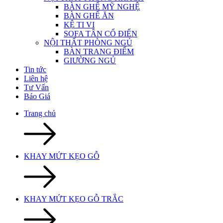
BÀN GHẾ MỸ NGHỆ
BÀN GHẾ ĂN
KỆ TI VI
SOFA TÂN CỔ ĐIỂN
NỘI THẤT PHÒNG NGỦ
BÀN TRANG ĐIỂM
GIƯỜNG NGỦ
Tin tức
Liên hệ
Tư Vấn
Báo Giá
Trang chủ
KHAY MỨT KẸO GỖ
KHAY MỨT KẸO GỖ TRẮC