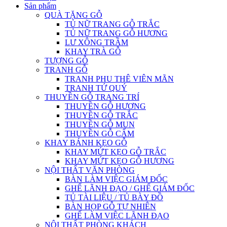
Sản phẩm
QUÀ TẶNG GỖ
TỦ NỮ TRANG GỖ TRẮC
TỦ NỮ TRANG GỖ HƯƠNG
LƯ XÔNG TRẦM
KHAY TRÀ GỖ
TƯỢNG GỖ
TRANH GỖ
TRANH PHU THÊ VIÊN MÃN
TRANH TỨ QUÝ
THUYỀN GỖ TRANG TRÍ
THUYỀN GỖ HƯƠNG
THUYỀN GỖ TRẮC
THUYỀN GỖ MUN
THUYỀN GỖ CẨM
KHAY BÁNH KẸO GỖ
KHAY MỨT KẸO GỖ TRẮC
KHAY MỨT KẸO GỖ HƯƠNG
NỘI THẤT VĂN PHÒNG
BÀN LÀM VIỆC GIÁM ĐỐC
GHẾ LÃNH ĐẠO / GHẾ GIÁM ĐỐC
TỦ TÀI LIỆU / TỦ BÀY ĐỒ
BÀN HỌP GỖ TỰ NHIÊN
GHẾ LÀM VIỆC LÃNH ĐẠO
NỘI THẤT PHÒNG KHÁCH