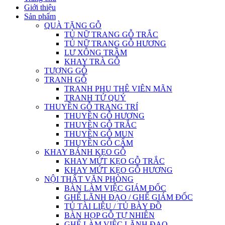
Giới thiệu
Sản phẩm
QUÀ TẶNG GỖ
TỦ NỮ TRANG GỖ TRẮC
TỦ NỮ TRANG GỖ HƯƠNG
LƯ XÔNG TRẦM
KHAY TRÀ GỖ
TƯỢNG GỖ
TRANH GỖ
TRANH PHU THÊ VIÊN MÃN
TRANH TỨ QUÝ
THUYỀN GỖ TRANG TRÍ
THUYỀN GỖ HƯƠNG
THUYỀN GỖ TRẮC
THUYỀN GỖ MUN
THUYỀN GỖ CẨM
KHAY BÁNH KẸO GỖ
KHAY MỨT KẸO GỖ TRẮC
KHAY MỨT KẸO GỖ HƯƠNG
NỘI THẤT VĂN PHÒNG
BÀN LÀM VIỆC GIÁM ĐỐC
GHẾ LÃNH ĐẠO / GHẾ GIÁM ĐỐC
TỦ TÀI LIỆU / TỦ BÀY ĐỒ
BÀN HỌP GỖ TỰ NHIÊN
GHẾ LÀM VIỆC LÃNH ĐẠO