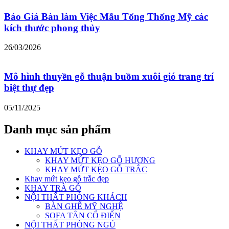
Báo Giá Bàn làm Việc Mẫu Tổng Thống Mỹ các
kích thước phong thủy
26/03/2026
Mô hình thuyền gỗ thuận buồm xuôi gió trang trí
biệt thự đẹp
05/11/2025
Danh mục sản phẩm
KHAY MỨT KẸO GỖ
KHAY MỨT KẸO GỖ HƯƠNG
KHAY MỨT KẸO GỖ TRẮC
Khay mứt kẹo gỗ trắc đẹp
KHAY TRÀ GỖ
NỘI THẤT PHÒNG KHÁCH
BÀN GHẾ MỸ NGHỆ
SOFA TÂN CỔ ĐIỂN
NỘI THẤT PHÒNG NGỦ