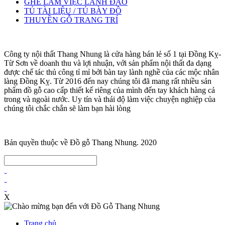
GHẾ LÀM VIỆC LÃNH ĐẠO
TỦ TÀI LIỆU / TỦ BÀY ĐỒ
THUYỀN GỖ TRANG TRÍ
Công ty nội thất Thang Nhung là cửa hàng bán lẻ số 1 tại Đồng Kỵ-
Từ Sơn về doanh thu và lợi nhuận, với sản phẩm nội thất đa dạng
được chế tác thủ công tỉ mỉ bởi bàn tay lành nghề của các mộc nhân
làng Đồng Kỵ. Từ 2016 đến nay chúng tôi đã mang rất nhiều sản
phẩm đồ gỗ cao cấp thiết kế riêng của mình đến tay khách hàng cả
trong và ngoài nước. Uy tín và thái độ làm việc chuyện nghiệp của
chúng tôi chắc chắn sẽ làm bạn hài lòng
Bản quyền thuộc về Đồ gỗ Thang Nhung. 2020
X
Trang chủ