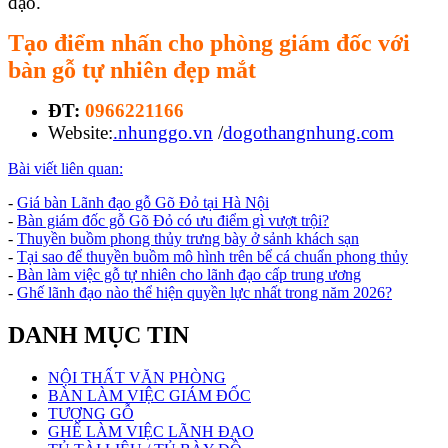
đạo.
Tạo điểm nhấn cho phòng giám đốc với
bàn gỗ tự nhiên đẹp mắt
ĐT:
0966221166
Website:
.nhunggo.vn
/
dogothangnhung.com
Bài viết liên quan:
-
Giá bàn Lãnh đạo gỗ Gõ Đỏ tại Hà Nội
-
Bàn giám đốc gỗ Gõ Đỏ có ưu điểm gì vượt trội?
-
Thuyền buồm phong thủy trưng bày ở sảnh khách sạn
-
Tại sao để thuyền buồm mô hình trên bể cá chuẩn phong thủy
-
Bàn làm việc gỗ tự nhiên cho lãnh đạo cấp trung ương
-
Ghế lãnh đạo nào thể hiện quyền lực nhất trong năm 2026?
DANH MỤC TIN
NỘI THẤT VĂN PHÒNG
BÀN LÀM VIỆC GIÁM ĐỐC
TƯỢNG GỖ
GHẾ LÀM VIỆC LÃNH ĐẠO