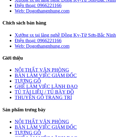
Điện thoại: 0966221166
Web: Dogothangnhung.com
Chích sách bán hàng
Xưởng sx tại làng nghề Đồng Kỵ-Từ Sơn-Bắc Ninh
Điện thoại: 0966221166
Web: Dogothangnhung.com
Giới thiệu
NỘI THẤT VĂN PHÒNG
BÀN LÀM VIỆC GIÁM ĐỐC
TƯỢNG GỖ
GHẾ LÀM VIỆC LÃNH ĐẠO
TỦ TÀI LIỆU / TỦ BÀY ĐỒ
THUYỀN GỖ TRANG TRÍ
Sản phẩm trưng bày
NỘI THẤT VĂN PHÒNG
BÀN LÀM VIỆC GIÁM ĐỐC
TƯỢNG GỖ