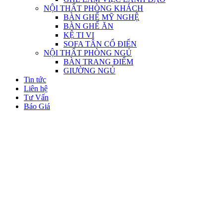
NỘI THẤT PHÒNG KHÁCH
BÀN GHẾ MỸ NGHỆ
BÀN GHẾ ĂN
KỆ TI VI
SOFA TÂN CỔ ĐIỂN
NỘI THẤT PHÒNG NGỦ
BÀN TRANG ĐIỂM
GIƯỜNG NGỦ
Tin tức
Liên hệ
Tư Vấn
Báo Giá