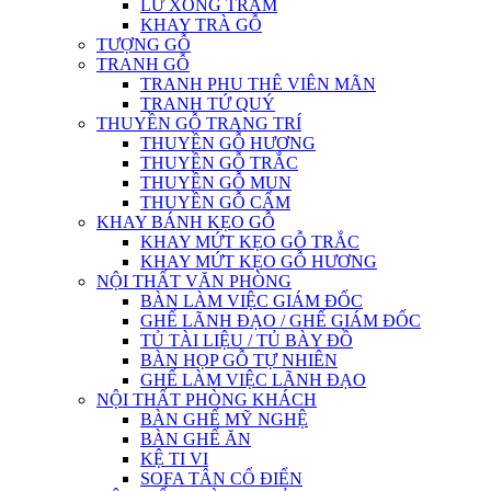
LƯ XÔNG TRẦM
KHAY TRÀ GỖ
TƯỢNG GỖ
TRANH GỖ
TRANH PHU THÊ VIÊN MÃN
TRANH TỨ QUÝ
THUYỀN GỖ TRANG TRÍ
THUYỀN GỖ HƯƠNG
THUYỀN GỖ TRẮC
THUYỀN GỖ MUN
THUYỀN GỖ CẨM
KHAY BÁNH KẸO GỖ
KHAY MỨT KẸO GỖ TRẮC
KHAY MỨT KẸO GỖ HƯƠNG
NỘI THẤT VĂN PHÒNG
BÀN LÀM VIỆC GIÁM ĐỐC
GHẾ LÃNH ĐẠO / GHẾ GIÁM ĐỐC
TỦ TÀI LIỆU / TỦ BÀY ĐỒ
BÀN HỌP GỖ TỰ NHIÊN
GHẾ LÀM VIỆC LÃNH ĐẠO
NỘI THẤT PHÒNG KHÁCH
BÀN GHẾ MỸ NGHỆ
BÀN GHẾ ĂN
KỆ TI VI
SOFA TÂN CỔ ĐIỂN