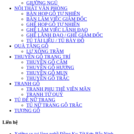
GIƯỜNG NGỦ
NỘI THẤT VĂN PHÒNG
BÀN HỌP GỖ TỰ NHIÊN
BÀN LÀM VIỆC GIÁM ĐỐC
GHẾ HỌP GỖ TỰ NHIÊN
GHẾ LÀM VIỆC LÃNH ĐẠO
GHẾ LÃNH ĐẠO / GHẾ GIÁM ĐỐC
TỦ TÀI LIỆU / TỦ BÀY ĐỒ
QUÀ TẶNG GỖ
LƯ XÔNG TRẦM
THUYỀN GỖ TRANG TRÍ
THUYỀN GỖ CẨM
THUYỀN GỖ HƯƠNG
THUYỀN GỖ MUN
THUYỀN GỖ TRẮC
TRANH GỖ
TRANH PHU THÊ VIÊN MÃN
TRANH TỨ QUÝ
TỦ ĐỂ NỮ TRANG
TỦ NỮ TRANG GỖ TRẮC
TƯỢNG GỖ
Liên hệ
Xưởng sx tại làng nghề Đồng Kỵ-Từ Sơn-Bắc Ninh