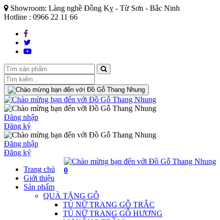
Showroom: Làng nghề Đồng Kỵ - Từ Sơn - Bắc Ninh
Hotline : 0966 22 11 66
Đăng nhập
Đăng ký
Đăng nhập
Đăng ký
Trang chủ
0
Giới thiệu
Sản phẩm
QUÀ TẶNG GỖ
TỦ NỮ TRANG GỖ TRẮC
TỦ NỮ TRANG GỖ HƯƠNG