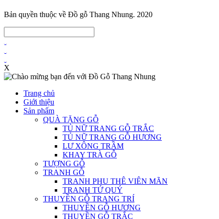
Bản quyền thuộc về Đồ gỗ Thang Nhung. 2020
X
Trang chủ
Giới thiệu
Sản phẩm
QUÀ TẶNG GỖ
TỦ NỮ TRANG GỖ TRẮC
TỦ NỮ TRANG GỖ HƯƠNG
LƯ XÔNG TRẦM
KHAY TRÀ GỖ
TƯỢNG GỖ
TRANH GỖ
TRANH PHU THÊ VIÊN MÃN
TRANH TỨ QUÝ
THUYỀN GỖ TRANG TRÍ
THUYỀN GỖ HƯƠNG
THUYỀN GỖ TRẮC