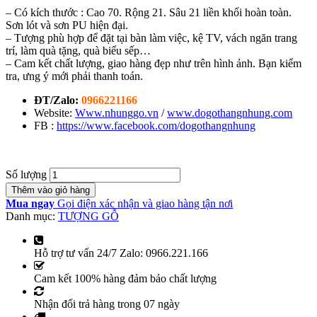
– Có kích thước : Cao 70. Rộng 21. Sâu 21 liền khối hoàn toàn.
Sơn lót và sơn PU hiện đại.
– Tượng phù hợp để đặt tại bàn làm việc, kệ TV, vách ngăn trang
trí, làm quà tặng, quà biếu sếp…
– Cam kết chất lượng, giao hàng đẹp như trên hình ảnh. Bạn kiểm
tra, ưng ý mới phải thanh toán.
ĐT/Zalo:
0966221166
Website:
Www.nhunggo.vn
/
www.dogothangnhung.com
FB :
https://www.facebook.com/dogothangnhung
Số lượng
Thêm vào giỏ hàng
Mua ngay
Gọi điện xác nhận và giao hàng tận nơi
Danh mục:
TƯỢNG GỖ
Hỗ trợ tư vấn 24/7 Zalo: 0966.221.166
Cam kết 100% hàng đảm bảo chất lượng
Nhận đổi trả hàng trong 07 ngày