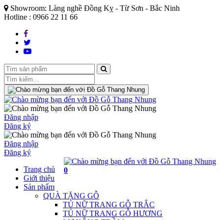
Showroom: Làng nghề Đồng Kỵ - Từ Sơn - Bắc Ninh
Hotline : 0966 22 11 66
Đăng nhập
Đăng ký
Đăng nhập
Đăng ký
Trang chủ
0
Giới thiệu
Sản phẩm
QUÀ TẶNG GỖ
TỦ NỮ TRANG GỖ TRẮC
TỦ NỮ TRANG GỖ HƯƠNG