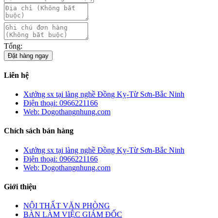
Tổng:
Đặt hàng ngay
Liên hệ
Xưởng sx tại làng nghề Đồng Kỵ-Từ Sơn-Bắc Ninh
Điện thoại: 0966221166
Web: Dogothangnhung.com
Chích sách bán hàng
Xưởng sx tại làng nghề Đồng Kỵ-Từ Sơn-Bắc Ninh
Điện thoại: 0966221166
Web: Dogothangnhung.com
Giới thiệu
NỘI THẤT VĂN PHÒNG
BÀN LÀM VIỆC GIÁM ĐỐC