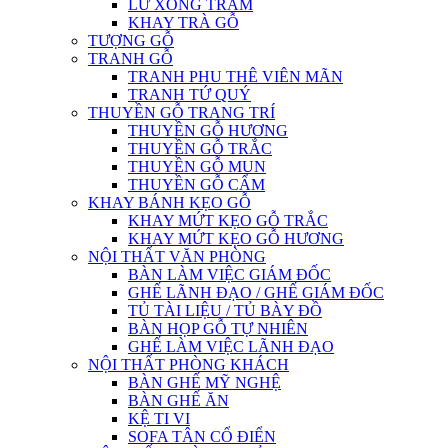
LƯ XÔNG TRẦM
KHAY TRÀ GỖ
TƯỢNG GỖ
TRANH GỖ
TRANH PHU THÊ VIÊN MÃN
TRANH TỨ QUÝ
THUYỀN GỖ TRANG TRÍ
THUYỀN GỖ HƯƠNG
THUYỀN GỖ TRẮC
THUYỀN GỖ MUN
THUYỀN GỖ CẨM
KHAY BÁNH KẸO GỖ
KHAY MỨT KẸO GỖ TRẮC
KHAY MỨT KẸO GỖ HƯƠNG
NỘI THẤT VĂN PHÒNG
BÀN LÀM VIỆC GIÁM ĐỐC
GHẾ LÃNH ĐẠO / GHẾ GIÁM ĐỐC
TỦ TÀI LIỆU / TỦ BÀY ĐỒ
BÀN HỌP GỖ TỰ NHIÊN
GHẾ LÀM VIỆC LÃNH ĐẠO
NỘI THẤT PHÒNG KHÁCH
BÀN GHẾ MỸ NGHỆ
BÀN GHẾ ĂN
KỆ TI VI
SOFA TÂN CỔ ĐIỂN