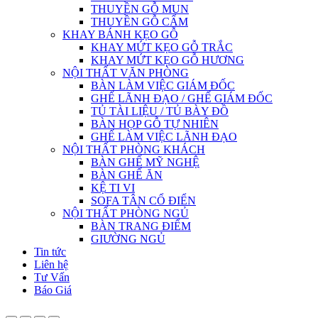
THUYỀN GỖ MUN
THUYỀN GỖ CẨM
KHAY BÁNH KẸO GỖ
KHAY MỨT KẸO GỖ TRẮC
KHAY MỨT KẸO GỖ HƯƠNG
NỘI THẤT VĂN PHÒNG
BÀN LÀM VIỆC GIÁM ĐỐC
GHẾ LÃNH ĐẠO / GHẾ GIÁM ĐỐC
TỦ TÀI LIỆU / TỦ BÀY ĐỒ
BÀN HỌP GỖ TỰ NHIÊN
GHẾ LÀM VIỆC LÃNH ĐẠO
NỘI THẤT PHÒNG KHÁCH
BÀN GHẾ MỸ NGHỆ
BÀN GHẾ ĂN
KỆ TI VI
SOFA TÂN CỔ ĐIỂN
NỘI THẤT PHÒNG NGỦ
BÀN TRANG ĐIỂM
GIƯỜNG NGỦ
Tin tức
Liên hệ
Tư Vấn
Báo Giá