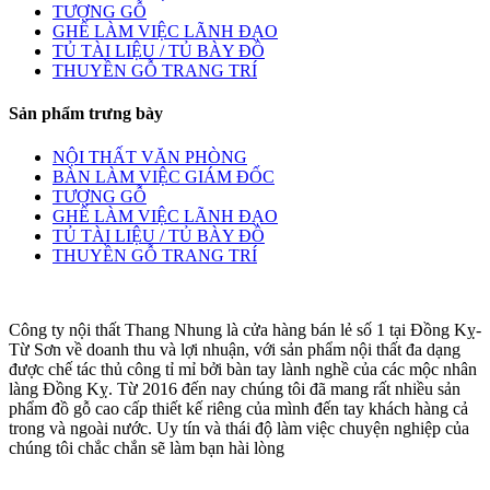
TƯỢNG GỖ
GHẾ LÀM VIỆC LÃNH ĐẠO
TỦ TÀI LIỆU / TỦ BÀY ĐỒ
THUYỀN GỖ TRANG TRÍ
Sản phẩm trưng bày
NỘI THẤT VĂN PHÒNG
BÀN LÀM VIỆC GIÁM ĐỐC
TƯỢNG GỖ
GHẾ LÀM VIỆC LÃNH ĐẠO
TỦ TÀI LIỆU / TỦ BÀY ĐỒ
THUYỀN GỖ TRANG TRÍ
Công ty nội thất Thang Nhung là cửa hàng bán lẻ số 1 tại Đồng Kỵ-
Từ Sơn về doanh thu và lợi nhuận, với sản phẩm nội thất đa dạng
được chế tác thủ công tỉ mỉ bởi bàn tay lành nghề của các mộc nhân
làng Đồng Kỵ. Từ 2016 đến nay chúng tôi đã mang rất nhiều sản
phẩm đồ gỗ cao cấp thiết kế riêng của mình đến tay khách hàng cả
trong và ngoài nước. Uy tín và thái độ làm việc chuyện nghiệp của
chúng tôi chắc chắn sẽ làm bạn hài lòng