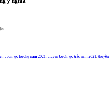
ng ý nghĩa
hận
yen buom go hương nam 2021
,
thuyen bướm go trắc nam 2021
,
thuyền