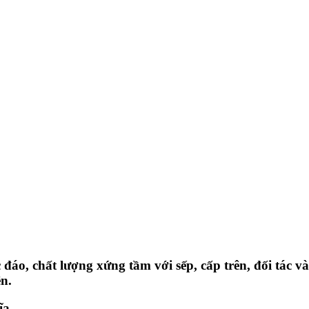
áo, chất lượng xứng tầm với sếp, cấp trên, đối tác v
n.
ĩa.