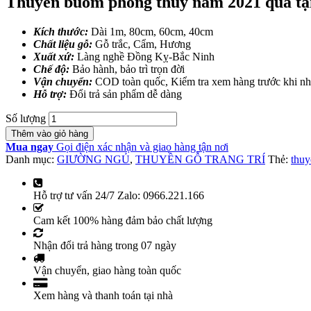
Thuyền buồm phong thủy năm 2021 quà tặ
Kích thước:
Dài 1m, 80cm, 60cm, 40cm
Chất liệu gỗ:
Gỗ trắc, Cẩm, Hương
Xuất xứ:
Làng nghề Đồng Kỵ-Bắc Ninh
Chế độ:
Bảo hành, bảo trì trọn đời
Vận chuyển:
COD toàn quốc, Kiểm tra xem hàng trước khi n
Hỗ trợ:
Đổi trả sản phẩm dễ dàng
Số lượng
Thêm vào giỏ hàng
Mua ngay
Gọi điện xác nhận và giao hàng tận nơi
Danh mục:
GIƯỜNG NGỦ
,
THUYỀN GỖ TRANG TRÍ
Thẻ:
thu
Hỗ trợ tư vấn 24/7 Zalo: 0966.221.166
Cam kết 100% hàng đảm bảo chất lượng
Nhận đổi trả hàng trong 07 ngày
Vận chuyển, giao hàng toàn quốc
Xem hàng và thanh toán tại nhà