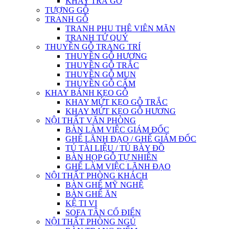
KHAY TRÀ GỖ
TƯỢNG GỖ
TRANH GỖ
TRANH PHU THÊ VIÊN MÃN
TRANH TỨ QUÝ
THUYỀN GỖ TRANG TRÍ
THUYỀN GỖ HƯƠNG
THUYỀN GỖ TRẮC
THUYỀN GỖ MUN
THUYỀN GỖ CẨM
KHAY BÁNH KẸO GỖ
KHAY MỨT KẸO GỖ TRẮC
KHAY MỨT KẸO GỖ HƯƠNG
NỘI THẤT VĂN PHÒNG
BÀN LÀM VIỆC GIÁM ĐỐC
GHẾ LÃNH ĐẠO / GHẾ GIÁM ĐỐC
TỦ TÀI LIỆU / TỦ BÀY ĐỒ
BÀN HỌP GỖ TỰ NHIÊN
GHẾ LÀM VIỆC LÃNH ĐẠO
NỘI THẤT PHÒNG KHÁCH
BÀN GHẾ MỸ NGHỆ
BÀN GHẾ ĂN
KỆ TI VI
SOFA TÂN CỔ ĐIỂN
NỘI THẤT PHÒNG NGỦ