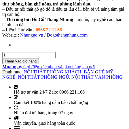
thư phòng
,
bàn ghế uống trà phòng lãnh đạo
.
– Đầu tư nội thất gỗ gõ đỏ là đầu tư lâu dài, bền bỉ và nâng tầm giá
trị căn hộ.
–
Thi công bởi Đồ Gỗ Thang Nhung
– uy tín, tay nghề cao, bảo
hành lâu dài .
– Liên hệ tư vấn :
0966.22.11.66
Website :
Nhunggo.vn
/
Dogothangnhung.com
Số
lượng
Thêm vào giỏ hàng
Mua ngay
Gọi điện xác nhận và giao hàng tận nơi
Danh mục:
NỘI THẤT PHÒNG KHÁCH
,
BÀN GHẾ MỸ
NGHỆ
,
NỘI THẤT PHÒNG NGỦ
,
NỘI THẤT VĂN PHÒNG
Hỗ trợ tư vấn 24/7 Zalo: 0966.221.166
Cam kết 100% hàng đảm bảo chất lượng
Nhận đổi trả hàng trong 07 ngày
Vận chuyển, giao hàng toàn quốc