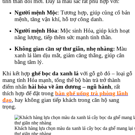
tinh thần đổi mới. Đây là màu sắc rất phù hợp với:
Người mệnh Mộc
: Tương hợp, giúp củng cố bản
mệnh, tăng vận khí, hỗ trợ công danh.
Người mệnh Hỏa
: Mộc sinh Hỏa, giúp kích hoạt
năng lượng, tiếp thêm sức mạnh tinh thần.
Không gian cần sự thư giãn, nhẹ nhàng:
Màu
xanh lá làm dịu mắt, giảm căng thẳng, giúp cân
bằng tâm lý.
Khi kết hợp
ghế bọc da xanh lá
với gỗ gõ đỏ – loại gỗ
mang tính Hỏa mạnh, tổng thể bộ bàn trà trở thành
điểm nhấn
hài hòa về âm dương – ngũ hành
, rất
thích hợp để đặt trong
bàn ghế uống trà phòng lãnh
đạo
, hay không gian tiếp khách trong căn hộ sang
trọng.
Khách hàng lựa chọn màu da xanh lá cây bọc da ghế mang lại 
thư giãn nhẹ nhàng