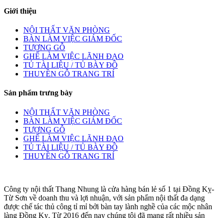
Giới thiệu
NỘI THẤT VĂN PHÒNG
BÀN LÀM VIỆC GIÁM ĐỐC
TƯỢNG GỖ
GHẾ LÀM VIỆC LÃNH ĐẠO
TỦ TÀI LIỆU / TỦ BÀY ĐỒ
THUYỀN GỖ TRANG TRÍ
Sản phẩm trưng bày
NỘI THẤT VĂN PHÒNG
BÀN LÀM VIỆC GIÁM ĐỐC
TƯỢNG GỖ
GHẾ LÀM VIỆC LÃNH ĐẠO
TỦ TÀI LIỆU / TỦ BÀY ĐỒ
THUYỀN GỖ TRANG TRÍ
Công ty nội thất Thang Nhung là cửa hàng bán lẻ số 1 tại Đồng Kỵ-
Từ Sơn về doanh thu và lợi nhuận, với sản phẩm nội thất đa dạng
được chế tác thủ công tỉ mỉ bởi bàn tay lành nghề của các mộc nhân
làng Đồng Kỵ. Từ 2016 đến nay chúng tôi đã mang rất nhiều sản