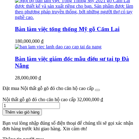
gốc
hiện
là:
tại
42,000,000 ₫.
là:
36,000,000 ₫.
Bàn làm việc tổng thống Mỹ gỗ Cẩm Lai
180,000,000
₫
Bàn làm việc giám đốc mẫu điểu sư tại tp Đà
Nẵng
28,000,000
₫
Đặt mua Nội thất gỗ gõ đỏ cho căn hộ cao cấp
Nội thất gỗ gõ đỏ cho căn hộ cao cấp
32,000,000
₫
Số
lượng
Thêm vào giỏ hàng
Bạn vui lòng nhập đúng số điện thoại để chúng tôi sẽ gọi xác nhận
đơn hàng trước khi giao hàng. Xin cảm ơn!