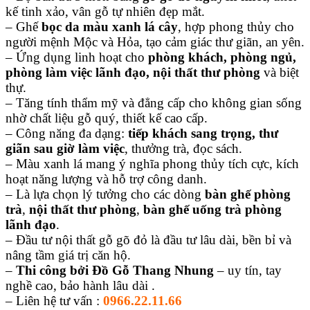
kế tinh xảo, vân gỗ tự nhiên đẹp mắt.
– Ghế
bọc da màu xanh lá cây
, hợp phong thủy cho
người mệnh Mộc và Hỏa, tạo cảm giác thư giãn, an yên.
– Ứng dụng linh hoạt cho
phòng khách, phòng ngủ,
phòng làm việc lãnh đạo, nội thất thư phòng
và biệt
thự.
– Tăng tính thẩm mỹ và đẳng cấp cho không gian sống
nhờ chất liệu gỗ quý, thiết kế cao cấp.
– Công năng đa dạng:
tiếp khách sang trọng, thư
giãn sau giờ làm việc
, thưởng trà, đọc sách.
– Màu xanh lá mang ý nghĩa phong thủy tích cực, kích
hoạt năng lượng và hỗ trợ công danh.
– Là lựa chọn lý tưởng cho các dòng
bàn ghế phòng
trà
,
nội thất thư phòng
,
bàn ghế uống trà phòng
lãnh đạo
.
– Đầu tư nội thất gỗ gõ đỏ là đầu tư lâu dài, bền bỉ và
nâng tầm giá trị căn hộ.
–
Thi công bởi Đồ Gỗ Thang Nhung
– uy tín, tay
nghề cao, bảo hành lâu dài .
– Liên hệ tư vấn :
0966.22.11.66