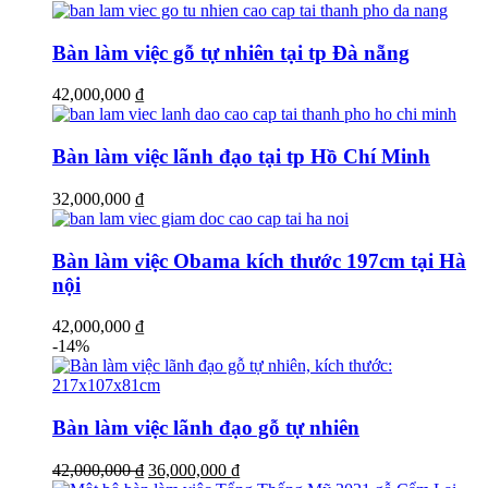
Bàn làm việc gỗ tự nhiên tại tp Đà nẵng
42,000,000
₫
Bàn làm việc lãnh đạo tại tp Hồ Chí Minh
32,000,000
₫
Bàn làm việc Obama kích thước 197cm tại Hà
nội
42,000,000
₫
-14%
Bàn làm việc lãnh đạo gỗ tự nhiên
Giá
Giá
42,000,000
₫
36,000,000
₫