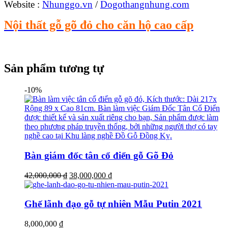
Website :
Nhunggo.vn
/
Dogothangnhung.com
Nội thất gỗ gõ đỏ cho căn hộ cao cấp
Sản phẩm tương tự
-10%
Bàn giám đốc tân cổ điển gỗ Gõ Đỏ
Giá
Giá
42,000,000
₫
38,000,000
₫
gốc
hiện
là:
tại
42,000,000 ₫.
là:
Ghế lãnh đạo gỗ tự nhiên Mẫu Putin 2021
38,000,000 ₫.
8,000,000
₫