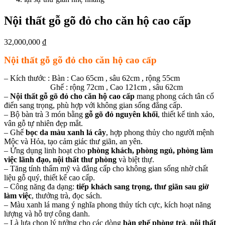
Nội thất gỗ gõ đỏ cho căn hộ cao cấp
32,000,000
₫
Nội thất gỗ gõ đỏ cho căn hộ cao cấp
– Kích thước : Bàn : Cao 65cm , sâu 62cm , rộng 55cm
Ghế : rộng 72cm , Cao 121cm , sâu 62cm
–
Nội thất gỗ gõ đỏ cho căn hộ cao cấp
mang phong cách tân cổ
điển sang trọng, phù hợp với không gian sống đẳng cấp.
– Bộ bàn trà 3 món bằng
gỗ gõ đỏ nguyên khối
, thiết kế tinh xảo,
vân gỗ tự nhiên đẹp mắt.
– Ghế
bọc da màu xanh lá cây
, hợp phong thủy cho người mệnh
Mộc và Hỏa, tạo cảm giác thư giãn, an yên.
– Ứng dụng linh hoạt cho
phòng khách, phòng ngủ, phòng làm
việc lãnh đạo, nội thất thư phòng
và biệt thự.
– Tăng tính thẩm mỹ và đẳng cấp cho không gian sống nhờ chất
liệu gỗ quý, thiết kế cao cấp.
– Công năng đa dạng:
tiếp khách sang trọng, thư giãn sau giờ
làm việc
, thưởng trà, đọc sách.
– Màu xanh lá mang ý nghĩa phong thủy tích cực, kích hoạt năng
lượng và hỗ trợ công danh.
– Là lựa chọn lý tưởng cho các dòng
bàn ghế phòng trà
,
nội thất