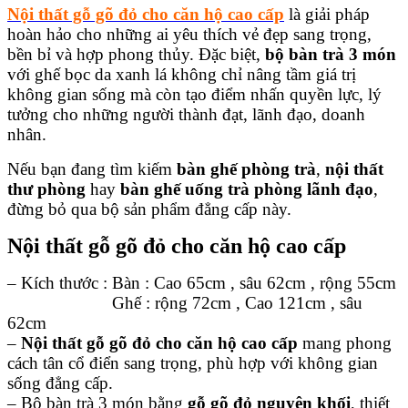
Nội thất gỗ gõ đỏ cho căn hộ cao cấp
là giải pháp
hoàn hảo cho những ai yêu thích vẻ đẹp sang trọng,
bền bỉ và hợp phong thủy. Đặc biệt,
bộ bàn trà 3 món
với ghế bọc da xanh lá không chỉ nâng tầm giá trị
không gian sống mà còn tạo điểm nhấn quyền lực, lý
tưởng cho những người thành đạt, lãnh đạo, doanh
nhân.
Nếu bạn đang tìm kiếm
bàn ghế phòng trà
,
nội thất
thư phòng
hay
bàn ghế uống trà phòng lãnh đạo
,
đừng bỏ qua bộ sản phẩm đẳng cấp này.
Nội thất gỗ gõ đỏ cho căn hộ cao cấp
– Kích thước : Bàn : Cao 65cm , sâu 62cm , rộng 55cm
Ghế : rộng 72cm , Cao 121cm , sâu
62cm
–
Nội thất gỗ gõ đỏ cho căn hộ cao cấp
mang phong
cách tân cổ điển sang trọng, phù hợp với không gian
sống đẳng cấp.
– Bộ bàn trà 3 món bằng
gỗ gõ đỏ nguyên khối
, thiết