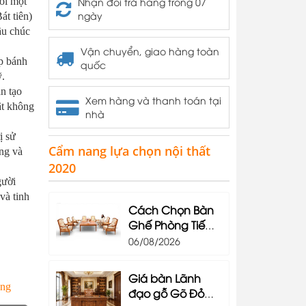
ối mọt
Nhận đổi trả hàng trong 07
ngày
át tiên)
ầu chúc
Vận chuyển, giao hàng toàn
p bánh
quốc
ỹ.
n tạo
Xem hàng và thanh toán tại
ật không
nhà
ị sử
Cẩm nang lựa chọn nội thất
ng và
2020
gười
 và tinh
Cách Chọn Bàn
Ghế Phòng Tiếp
Khách Phù Hợp
06/08/2026
Với Không Gian
Doanh Nghiệp
Giá bàn Lãnh
ung
đạo gỗ Gõ Đỏ