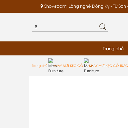
Showroom: Làng nghề Đồng Kỵ - Từ Sơn 
Trang chủ
Trang chủ
KHAY MỨT KẸO GỖ
KHAY MỨT KẸO GỖ TRẮC