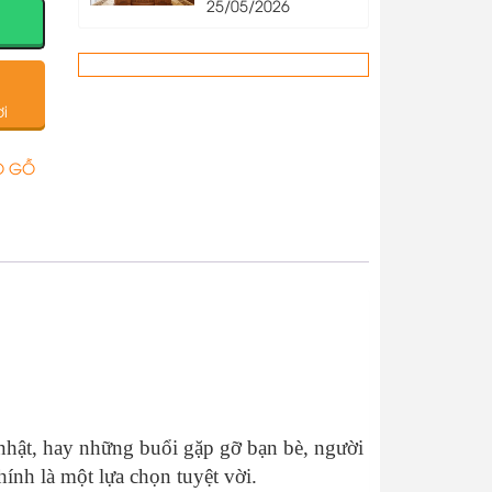
tại Hà Nội
25/05/2026
i
O GỖ
h nhật, hay những buổi gặp gỡ bạn bè, người
ính là một lựa chọn tuyệt vời.