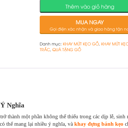
Thêm vào giỏ hàng
MUA NGAY
Gọi điện xác nhận và giao hàng tận nơ
Danh mục:
KHAY MỨT KẸO GỖ
,
KHAY MỨT KẸ
TRẮC
,
QUÀ TẶNG GỖ
Ý Nghĩa
 trở thành một phần không thể thiếu trong các dịp lễ, sin
có thể mang lại nhiều ý nghĩa, và
khay đựng bánh kẹo
ch