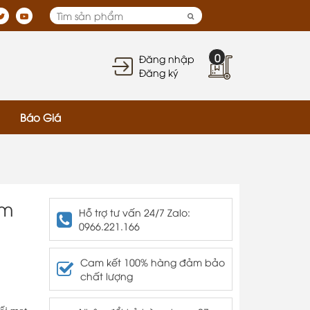
0
Đăng nhập
Đăng ký
Báo Giá
àm
Hỗ trợ tư vấn 24/7 Zalo:
0966.221.166
Cam kết 100% hàng đảm bảo
chất lượng