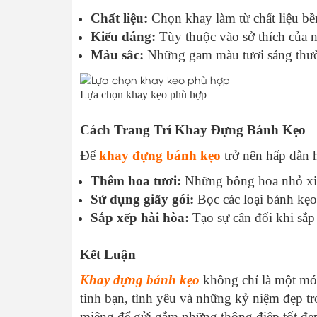
Chất liệu:
Chọn khay làm từ chất liệu bề
Kiểu dáng:
Tùy thuộc vào sở thích của n
Màu sắc:
Những gam màu tươi sáng thường
Lựa chọn khay kẹo phù hợp
Cách Trang Trí Khay Đựng Bánh Kẹo
Để
khay đựng bánh kẹo
trở nên hấp dẫn 
Thêm hoa tươi:
Những bông hoa nhỏ xin
Sử dụng giấy gói:
Bọc các loại bánh kẹo
Sắp xếp hài hòa:
Tạo sự cân đối khi sắp
Kết Luận
Khay đựng bánh kẹo
không chỉ là một món
tình bạn, tình yêu và những kỷ niệm đẹp t
miệng để gửi gắm những thông điệp tốt đẹp