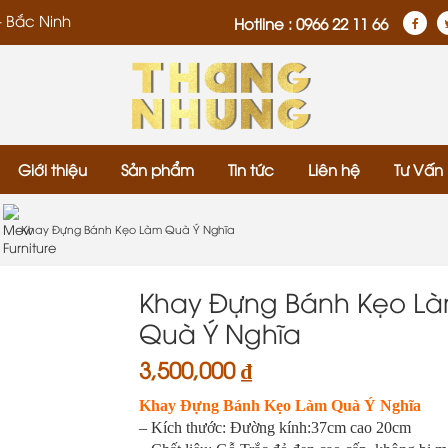
- Bắc Ninh
Hotline : 0966 22 11 66
Giới thiệu
Sản phẩm
Tin tức
Liên hệ
Tư Vấn
Khay Đựng Bánh Kẹo Làm Quà Ý Nghĩa
Khay Đựng Bánh Kẹo L
Quà Ý Nghĩa
3,500,000
₫
Khay Đựng Bánh Kẹo Làm Quà Ý Nghĩa
– Kích thước: Đường kính:37cm cao 20cm