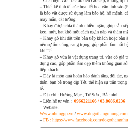
– Chất liệu: Gỗ Trắc đỏ đen cao cấp, không bị m
– Thiết kế tinh tế các họa tiết hoa văn tinh sảo (B
là bảo vật được sử dụng làm bảo hộ, hộ mệnh, c
may mắn, cát tường
– Khay được chia thành nhiều ngăn, giúp sắp xế
kẹo, mứt, hạt khô một cách ngăn nắp và thẩm m
– Khay gỗ khi đặt trên bàn tiếp khách hoặc bàn ă
nên sự ấm cúng, sang trọng, góp phần làm nổi b
khí Tết.
– Khay gỗ vừa là vật dụng trang trí, vừa có giá tr
dụng cao, góp phần làm đẹp thêm không gian số
tiếp khách.
– Đây là món quà hoàn hảo dành tặng đối tác, n
thân, bạn bè trong dịp Tết, thể hiện sự trân trọng
tế.
– Địa chỉ : Hương Mạc , Từ Sơn , Bắc ninh
– Liên hệ tư vấn :
0966221166 / 03.8686.8236
– Website:
Www.nhunggo.vn
/
www.dogothangnhung.com
–
FB : https://www.facebook.com/dogothangnh