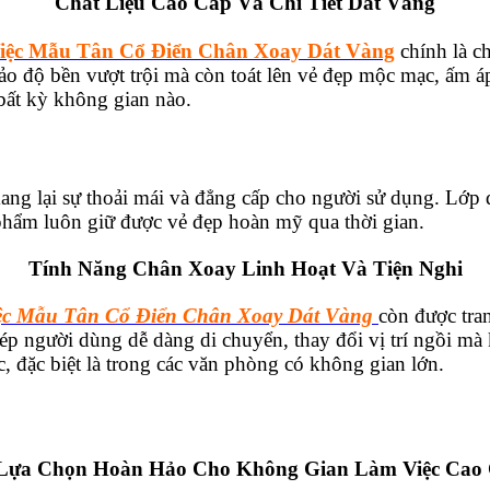
Chất Liệu Cao Cấp Và Chi Tiết Dát Vàng
iệc Mẫu Tân Cổ Điển Chân Xoay Dát Vàng
chính là ch
o độ bền vượt trội mà còn toát lên vẻ đẹp mộc mạc, ấm áp.
 bất kỳ không gian nào.
mang lại sự thoải mái và đẳng cấp cho người sử dụng. Lớp
phẩm luôn giữ được vẻ đẹp hoàn mỹ qua thời gian.
Tính Năng Chân Xoay Linh Hoạt Và Tiện Nghi
ệc Mẫu Tân Cổ Điển Chân Xoay Dát Vàng
còn được tran
p người dùng dễ dàng di chuyển, thay đổi vị trí ngồi mà 
c, đặc biệt là trong các văn phòng có không gian lớn.
Lựa Chọn Hoàn Hảo Cho Không Gian Làm Việc Cao