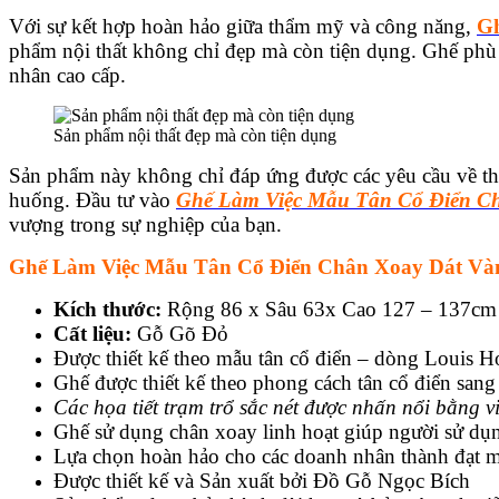
Với sự kết hợp hoàn hảo giữa thẩm mỹ và công năng,
Gh
phẩm nội thất không chỉ đẹp mà còn tiện dụng. Ghế phù
nhân cao cấp.
Sản phẩm nội thất đẹp mà còn tiện dụng
Sản phẩm này không chỉ đáp ứng được các yêu cầu về thẩ
huống. Đầu tư vào
Ghế Làm Việc Mẫu Tân Cổ Điển C
vượng trong sự nghiệp của bạn.
Ghế Làm Việc Mẫu Tân Cổ Điển Chân Xoay Dát Và
Kích thước:
Rộng 86 x Sâu 63x Cao 127 – 137cm
Cất liệu:
Gỗ Gõ Đỏ
Được thiết kế theo mẫu tân cổ điển – dòng Louis 
Ghế được thiết kế theo phong cách tân cổ điển sang tr
Các họa tiết trạm trổ sắc nét được nhấn nổi bằng v
Ghế sử dụng chân xoay linh hoạt giúp người sử dụng 
Lựa chọn hoàn hảo cho các doanh nhân thành đạt muô
Được thiết kế và Sản xuất bởi Đồ Gỗ Ngọc Bích