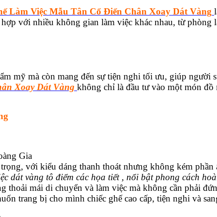
ế Làm Việc Mẫu Tân Cổ Điển Chân Xoay Dát Vàng
 hợp với nhiều không gian làm việc khác nhau, từ phòng 
m mỹ mà còn mang đến sự tiện nghi tối ưu, giúp người sử
hân Xoay Dát Vàng
không chỉ là đầu tư vào một món đồ n
ng
Hoàng Gia
ọng, với kiểu dáng thanh thoát nhưng không kém phần ấ
iệc dát vàng tô điểm các họa tiết , nổi bật phong cách ho
thoải mái di chuyển và làm việc mà không cần phải đứn
́n trang bị cho mình chiếc ghế cao cấp, tiện nghi và san