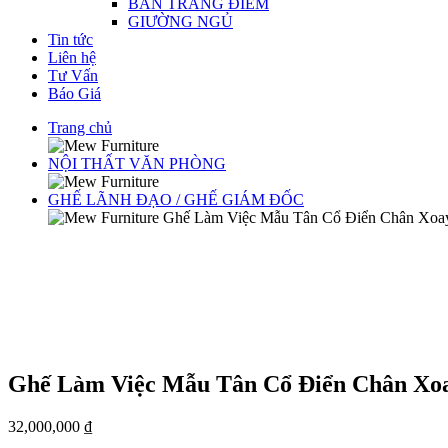
BÀN TRANG ĐIỂM
GIƯỜNG NGỦ
Tin tức
Liên hệ
Tư Vấn
Báo Giá
Trang chủ
NỘI THẤT VĂN PHÒNG
GHẾ LÃNH ĐẠO / GHẾ GIÁM ĐỐC
Ghế Làm Việc Mẫu Tân Cổ Điển Chân Xoa
Ghế Làm Việc Mẫu Tân Cổ Điển Chân Xo
32,000,000
₫