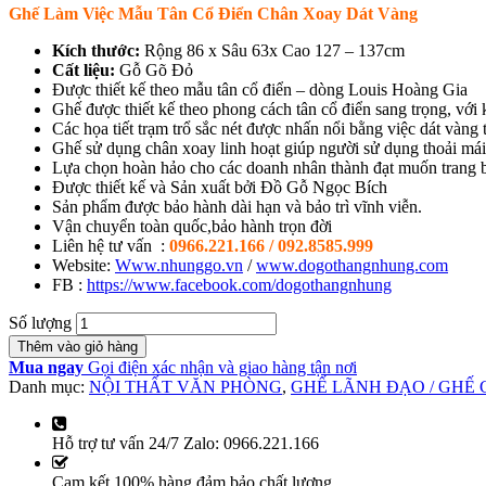
Ghế Làm Việc Mẫu Tân Cổ Điển Chân Xoay Dát Vàng
Kích thước:
Rộng 86 x Sâu 63x Cao 127 – 137cm
Cất liệu:
Gỗ Gõ Đỏ
Được thiết kế theo mẫu tân cổ điển – dòng Louis Hoàng Gia
Ghế được thiết kế theo phong cách tân cổ điển sang trọng, với k
Các họa tiết trạm trổ sắc nét được nhấn nổi bằng việc dát vàng 
Ghế sử dụng chân xoay linh hoạt giúp người sử dụng thoải mái d
Lựa chọn hoàn hảo cho các doanh nhân thành đạt muốn trang bị 
Được thiết kế và Sản xuất bởi Đồ Gỗ Ngọc Bích
Sản phẩm được bảo hành dài hạn và bảo trì vĩnh viễn.
Vận chuyển toàn quốc,bảo hành trọn đời
Liên hệ tư vấn :
0966.221.166 / 092.8585.999
Website:
Www.nhunggo.vn
/
www.dogothangnhung.com
FB :
https://www.facebook.com/dogothangnhung
Số lượng
Thêm vào giỏ hàng
Mua ngay
Gọi điện xác nhận và giao hàng tận nơi
Danh mục:
NỘI THẤT VĂN PHÒNG
,
GHẾ LÃNH ĐẠO / GHẾ
Hỗ trợ tư vấn 24/7 Zalo: 0966.221.166
Cam kết 100% hàng đảm bảo chất lượng