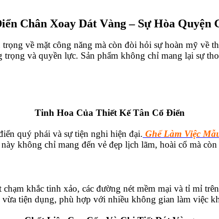
ển Chân Xoay Dát Vàng – Sự Hòa Quyện G
ú trọng về mặt công năng mà còn đòi hỏi sự hoàn mỹ về t
ng trọng và quyền lực. Sản phẩm không chỉ mang lại sự th
Tinh Hoa Của Thiết Kế Tân Cổ Điển
điển quý phái và sự tiện nghi hiện đại.
Ghế Làm Việc Mẫu
m này không chỉ mang đến vẻ đẹp lịch lãm, hoài cổ mà còn
iết chạm khắc tinh xảo, các đường nét mềm mại và tỉ mỉ trê
, vừa tiện dụng, phù hợp với nhiều không gian làm việc k