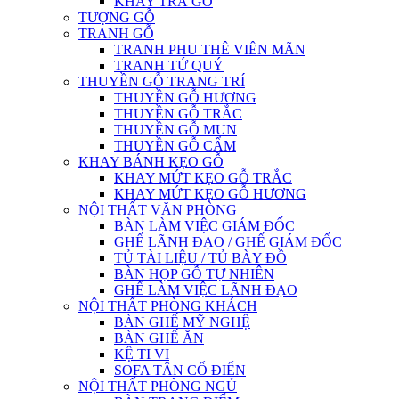
KHAY TRÀ GỖ
TƯỢNG GỖ
TRANH GỖ
TRANH PHU THÊ VIÊN MÃN
TRANH TỨ QUÝ
THUYỀN GỖ TRANG TRÍ
THUYỀN GỖ HƯƠNG
THUYỀN GỖ TRẮC
THUYỀN GỖ MUN
THUYỀN GỖ CẨM
KHAY BÁNH KẸO GỖ
KHAY MỨT KẸO GỖ TRẮC
KHAY MỨT KẸO GỖ HƯƠNG
NỘI THẤT VĂN PHÒNG
BÀN LÀM VIỆC GIÁM ĐỐC
GHẾ LÃNH ĐẠO / GHẾ GIÁM ĐỐC
TỦ TÀI LIỆU / TỦ BÀY ĐỒ
BÀN HỌP GỖ TỰ NHIÊN
GHẾ LÀM VIỆC LÃNH ĐẠO
NỘI THẤT PHÒNG KHÁCH
BÀN GHẾ MỸ NGHỆ
BÀN GHẾ ĂN
KỆ TI VI
SOFA TÂN CỔ ĐIỂN
NỘI THẤT PHÒNG NGỦ