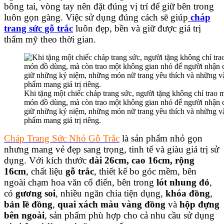
bông tai, vòng tay nên đặt đúng vị trí để giữ bên trong
luôn gọn gàng. Việc sử dụng đúng cách sẽ giúp
cháp
trang sức gỗ trắc
luôn đẹp, bền và giữ được giá trị
thẩm mỹ theo thời gian.
Khi tặng một chiếc cháp trang sức, người tặng không chỉ trao 
món đồ dùng, mà còn trao một không gian nhỏ để người nhận 
giữ những kỷ niệm, những món nữ trang yêu thích và những v
phẩm mang giá trị riêng.
Cháp Trang Sức Nhỏ Gỗ Trắc
là sản phẩm nhỏ gọn
nhưng mang vẻ đẹp sang trọng, tinh tế và giàu giá trị sử
dụng. Với kích thước
dài 26cm, cao 16cm, rộng
16cm
, chất liệu
gỗ trắc
, thiết kế bo góc mềm, bên
ngoài chạm hoa văn cổ điển, bên trong
lót nhung đỏ
,
có
gương soi
, nhiều ngăn chia tiện dụng,
khóa đồng
,
bản lề đồng
,
quai xách màu vàng đồng
và
hộp đựng
bên ngoài
, sản phẩm phù hợp cho cả nhu cầu sử dụng