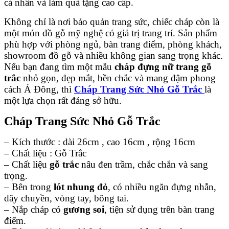
cá nhân và làm quà tặng cao cấp.
Không chỉ là nơi bảo quản trang sức, chiếc cháp còn là
một món đồ gỗ mỹ nghệ có giá trị trang trí. Sản phẩm
phù hợp với phòng ngủ, bàn trang điểm, phòng khách,
showroom đồ gỗ và nhiều không gian sang trọng khác.
Nếu bạn đang tìm một mẫu
cháp đựng nữ trang gỗ
trắc
nhỏ gọn, đẹp mắt, bền chắc và mang đậm phong
cách Á Đông, thì
Cháp Trang Sức Nhỏ Gỗ Trắc
là
một lựa chọn rất đáng sở hữu.
Cháp Trang Sức Nhỏ Gỗ Trắc
– Kích thước : dài 26cm , cao 16cm , rộng 16cm
– Chất liệu : Gỗ Trắc
– Chất liệu
gỗ trắc
nâu đen trầm, chắc chắn và sang
trọng.
– Bên trong
lót nhung đỏ
, có nhiều ngăn đựng nhẫn,
dây chuyền, vòng tay, bông tai.
– Nắp cháp có
gương soi
, tiện sử dụng trên bàn trang
điểm.