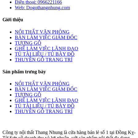
Điện thoại: 0966221166
Web: Dogothangnhung.com
Giới thiệu
NỘI THẤT VĂN PHÒNG
BÀN LÀM VIỆC GIÁM ĐỐC
TƯỢNG GỖ
GHẾ LÀM VIỆC LÃNH ĐẠO
TỦ TÀI LIỆU / TỦ BÀY ĐỒ
THUYỀN GỖ TRANG TRÍ
Sản phẩm trưng bày
NỘI THẤT VĂN PHÒNG
BÀN LÀM VIỆC GIÁM ĐỐC
TƯỢNG GỖ
GHẾ LÀM VIỆC LÃNH ĐẠO
TỦ TÀI LIỆU / TỦ BÀY ĐỒ
THUYỀN GỖ TRANG TRÍ
Công ty nội thất Thang Nhung là cửa hàng bán lẻ số 1 tại Đồng Kỵ-
Từ Sơn về doanh thu và lợi nhuận, với sản phẩm nội thất đa dạng