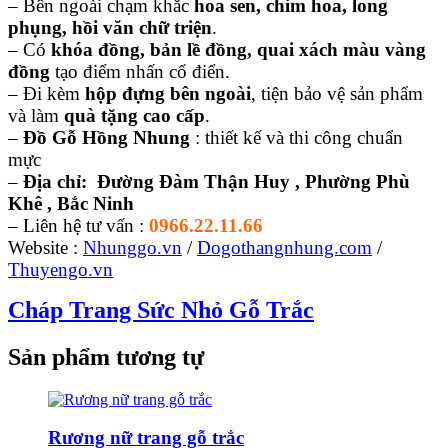
– Bên ngoài chạm khắc
hoa sen, chim hoa, long
phụng, hồi văn chữ triện
.
– Có
khóa đồng, bản lề đồng, quai xách màu vàng
đồng
tạo điểm nhấn cổ điển.
– Đi kèm
hộp đựng bên ngoài
, tiện bảo vệ sản phẩm
và làm
quà tặng cao cấp
.
–
Đồ Gỗ Hồng Nhung
: thiết kế và thi công chuẩn
mực
–
Địa chỉ: Đường Đàm Thận Huy , Phường Phù
Khê , Bắc Ninh
– Liên hệ tư vấn :
0966.22.11.66
Website :
Nhunggo.vn
/
Dogothangnhung.com
/
Thuyengo.vn
Cháp Trang Sức Nhỏ Gỗ Trắc
Sản phẩm tương tự
Rương nữ trang gỗ trắc