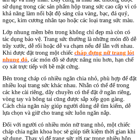
sử dụng trong các sản phẩm hộp trang sức cao cấp vì có
khả năng làm nổi bật độ sáng của vàng, bạc, đá quý,
ngọc, kim cương nhân tạo hoặc các loại trang sức màu.
Lớp nhung mềm bên trong không chỉ đẹp mà còn có
tác dụng bảo vệ. Trang sức thường là những món đồ dễ
trầy xước, dễ rối hoặc dễ va chạm nếu để lẫn với nhau.
Khi được đặt trong một chiếc
cháp đựng nữ trang lót
nhung đỏ
, các món đồ sẽ được nâng niu hơn, hạn chế
cọ xát trực tiếp với bề mặt cứng.
Bên trong cháp có nhiều ngăn chia nhỏ, phù hợp để đặt
nhiều loại trang sức khác nhau. Nhẫn có thể để trong
các khe cài riêng, dây chuyền có thể đặt ở ngăn riêng,
vòng tay và bông tai cũng được sắp xếp gọn gàng.
Cách chia ngăn này giúp người dùng dễ tìm kiếm, dễ
lựa chọn và giữ cho trang sức luôn ngăn nắp.
Đối với người có nhiều món nữ trang nhỏ, một chiếc
cháp chia ngăn khoa học sẽ giúp tiết kiệm thời gian khi
sử dụng. Thay vì để trang sức rời rạc trong nhiều hộp