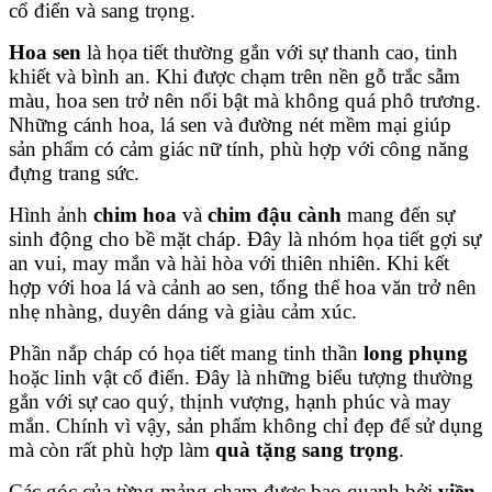
cổ điển và sang trọng.
Hoa sen
là họa tiết thường gắn với sự thanh cao, tinh
khiết và bình an. Khi được chạm trên nền gỗ trắc sẫm
màu, hoa sen trở nên nổi bật mà không quá phô trương.
Những cánh hoa, lá sen và đường nét mềm mại giúp
sản phẩm có cảm giác nữ tính, phù hợp với công năng
đựng trang sức.
Hình ảnh
chim hoa
và
chim đậu cành
mang đến sự
sinh động cho bề mặt cháp. Đây là nhóm họa tiết gợi sự
an vui, may mắn và hài hòa với thiên nhiên. Khi kết
hợp với hoa lá và cảnh ao sen, tổng thể hoa văn trở nên
nhẹ nhàng, duyên dáng và giàu cảm xúc.
Phần nắp cháp có họa tiết mang tinh thần
long phụng
hoặc linh vật cổ điển. Đây là những biểu tượng thường
gắn với sự cao quý, thịnh vượng, hạnh phúc và may
mắn. Chính vì vậy, sản phẩm không chỉ đẹp để sử dụng
mà còn rất phù hợp làm
quà tặng sang trọng
.
Các góc của từng mảng chạm được bao quanh bởi
viền