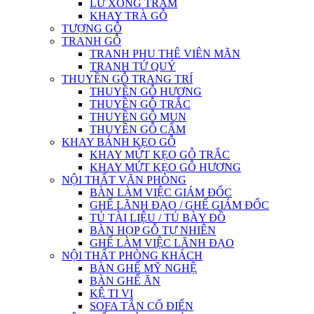
LƯ XÔNG TRẦM
KHAY TRÀ GỖ
TƯỢNG GỖ
TRANH GỖ
TRANH PHU THÊ VIÊN MÃN
TRANH TỨ QUÝ
THUYỀN GỖ TRANG TRÍ
THUYỀN GỖ HƯƠNG
THUYỀN GỖ TRẮC
THUYỀN GỖ MUN
THUYỀN GỖ CẨM
KHAY BÁNH KẸO GỖ
KHAY MỨT KẸO GỖ TRẮC
KHAY MỨT KẸO GỖ HƯƠNG
NỘI THẤT VĂN PHÒNG
BÀN LÀM VIỆC GIÁM ĐỐC
GHẾ LÃNH ĐẠO / GHẾ GIÁM ĐỐC
TỦ TÀI LIỆU / TỦ BÀY ĐỒ
BÀN HỌP GỖ TỰ NHIÊN
GHẾ LÀM VIỆC LÃNH ĐẠO
NỘI THẤT PHÒNG KHÁCH
BÀN GHẾ MỸ NGHỆ
BÀN GHẾ ĂN
KỆ TI VI
SOFA TÂN CỔ ĐIỂN