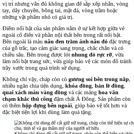
vị trí nhưng vẫn đủ không gian để sắp xếp nhẫn, vòng
tay, dây chuyền, bông tai, mặt đá, vòng trầm hoặc
những vật phẩm nhỏ có giá trị.
Điểm nổi bật của sản phẩm nằm ở sự kết hợp giữa vẻ
ngoài cổ điển và phần nội thất bên trong rất nổi bật.
Bên ngoài là màu
nâu đen trầm ánh nâu đỏ
đặc trưng
của gỗ trắc, tạo cảm giác sang trọng, chắc chắn và có
chiều sâu. Bên trong được lót
nhung đỏ rực rỡ
, vừa
làm nổi bật trang sức, vừa giúp bảo vệ các món đồ tránh
trầy xước trong quá trình sử dụng.
Không chỉ vậy, cháp còn có
gương soi bên trong nắp
,
nhiều ngăn chia tiện dụng,
khóa đồng
,
bản lề đồng
,
quai xách màu vàng đồng
và các mảng
hoa văn
chạm khắc thủ công
đậm chất Á Đông. Sản phẩm còn
có thêm
hộp đựng bên ngoài
, giúp bảo vệ tốt hơn và
đặc biệt tiện lợi khi dùng làm quà tặng.
Không chỉ dùng để cất giữ nữ trang, cháp còn thể hiện sự chỉn