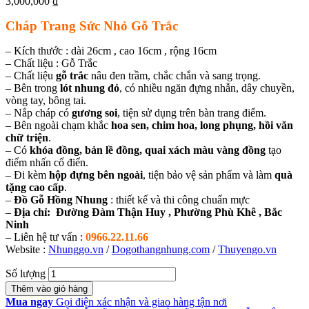
3,000,000
₫
Cháp Trang Sức Nhỏ Gỗ Trắc
– Kích thước : dài 26cm , cao 16cm , rộng 16cm
– Chất liệu : Gỗ Trắc
– Chất liệu
gỗ trắc
nâu đen trầm, chắc chắn và sang trọng.
– Bên trong
lót nhung đỏ
, có nhiều ngăn đựng nhẫn, dây chuyền,
vòng tay, bông tai.
– Nắp cháp có
gương soi
, tiện sử dụng trên bàn trang điểm.
– Bên ngoài chạm khắc
hoa sen, chim hoa, long phụng, hồi văn
chữ triện
.
– Có
khóa đồng, bản lề đồng, quai xách màu vàng đồng
tạo
điểm nhấn cổ điển.
– Đi kèm
hộp đựng bên ngoài
, tiện bảo vệ sản phẩm và làm
quà
tặng cao cấp
.
–
Đồ Gỗ Hồng Nhung
: thiết kế và thi công chuẩn mực
–
Địa chỉ: Đường Đàm Thận Huy , Phường Phù Khê , Bắc
Ninh
– Liên hệ tư vấn :
0966.22.11.66
Website :
Nhunggo.vn
/
Dogothangnhung.com
/
Thuyengo.vn
Số lượng
Thêm vào giỏ hàng
Mua ngay
Gọi điện xác nhận và giao hàng tận nơi