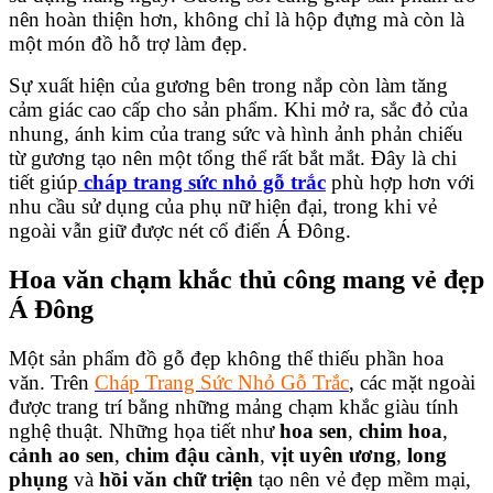
nên hoàn thiện hơn, không chỉ là hộp đựng mà còn là
một món đồ hỗ trợ làm đẹp.
Sự xuất hiện của gương bên trong nắp còn làm tăng
cảm giác cao cấp cho sản phẩm. Khi mở ra, sắc đỏ của
nhung, ánh kim của trang sức và hình ảnh phản chiếu
từ gương tạo nên một tổng thể rất bắt mắt. Đây là chi
tiết giúp
cháp trang sức nhỏ gỗ trắc
phù hợp hơn với
nhu cầu sử dụng của phụ nữ hiện đại, trong khi vẻ
ngoài vẫn giữ được nét cổ điển Á Đông.
Hoa văn chạm khắc thủ công mang vẻ đẹp
Á Đông
Một sản phẩm đồ gỗ đẹp không thể thiếu phần hoa
văn. Trên
Cháp Trang Sức Nhỏ Gỗ Trắc
, các mặt ngoài
được trang trí bằng những mảng chạm khắc giàu tính
nghệ thuật. Những họa tiết như
hoa sen
,
chim hoa
,
cảnh ao sen
,
chim đậu cành
,
vịt uyên ương
,
long
phụng
và
hồi văn chữ triện
tạo nên vẻ đẹp mềm mại,