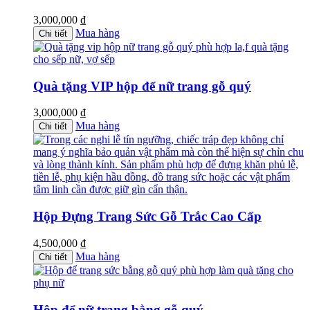
3,000,000
₫
Mua hàng
Chi tiết
Quà tặng VIP hộp để nữ trang gỗ quý
3,000,000
₫
Mua hàng
Chi tiết
Hộp Đựng Trang Sức Gỗ Trắc Cao Cấp
4,500,000
₫
Mua hàng
Chi tiết
Hộp để nữ trang bằng gỗ quý