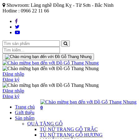
Showroom: Làng nghề Đồng Kỵ - Từ Sơn - Bắc Ninh
Hotline : 0966 22 11 66
Đăng nhập
Đăng ký
Đăng nhập
Đăng ký
Trang chủ
0
Giới thiệu
Sản phẩm
QUÀ TẶNG GỖ
TỦ NỮ TRANG GỖ TRẮC
TỦ NỮ TRANG GỖ HƯƠNG