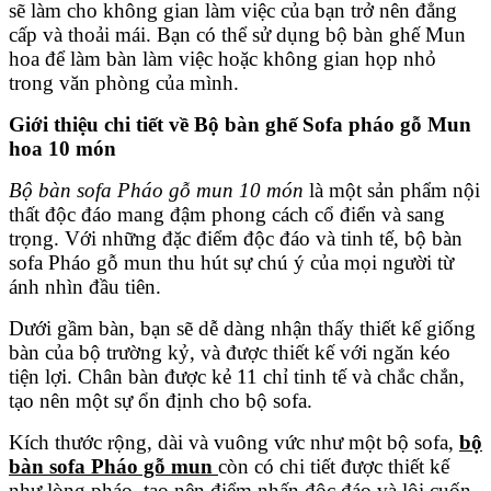
sẽ làm cho không gian làm việc của bạn trở nên đẳng
cấp và thoải mái. Bạn có thể sử dụng bộ bàn ghế Mun
hoa để làm bàn làm việc hoặc không gian họp nhỏ
trong văn phòng của mình.
Giới thiệu chi tiết về Bộ bàn ghế Sofa pháo gỗ Mun
hoa 10 món
Bộ bàn sofa Pháo gỗ mun 10 món
là một sản phẩm nội
thất độc đáo mang đậm phong cách cổ điển và sang
trọng. Với những đặc điểm độc đáo và tinh tế, bộ bàn
sofa Pháo gỗ mun thu hút sự chú ý của mọi người từ
ánh nhìn đầu tiên.
Dưới gầm bàn, bạn sẽ dễ dàng nhận thấy thiết kế giống
bàn của bộ trường kỷ, và được thiết kế với ngăn kéo
tiện lợi. Chân bàn được kẻ 11 chỉ tinh tế và chắc chắn,
tạo nên một sự ổn định cho bộ sofa.
Kích thước rộng, dài và vuông vức như một bộ sofa,
bộ
bàn sofa Pháo gỗ mun
còn có chi tiết được thiết kế
như lòng pháo, tạo nên điểm nhấn độc đáo và lôi cuốn.