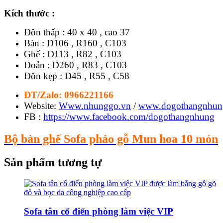
Kích thước :
Đôn thấp : 40 x 40 , cao 37
Bàn : D106 , R160 , C103
Ghế : D113 , R82 , C103
Đoản : D260 , R83 , C103
Đôn kẹp : D45 , R55 , C58
ĐT/Zalo: 0966221166
Website:
Www.nhunggo.vn
/
www.dogothangnhun
FB :
https://www.facebook.com/dogothangnhung
Bộ bàn ghế Sofa pháo gỗ Mun hoa 10 món
Sản phẩm tương tự
Sofa tân cổ điển phòng làm việc VIP