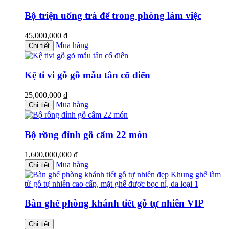
Bộ triện uống trà để trong phòng làm việc
45,000,000
₫
Mua hàng
Chi tiết
Kệ ti vi gỗ gõ mẫu tân cổ điển
25,000,000
₫
Mua hàng
Chi tiết
Bộ rồng đỉnh gỗ cẩm 22 món
1,600,000,000
₫
Mua hàng
Chi tiết
Bàn ghế phòng khánh tiết gỗ tự nhiên VIP
Chi tiết