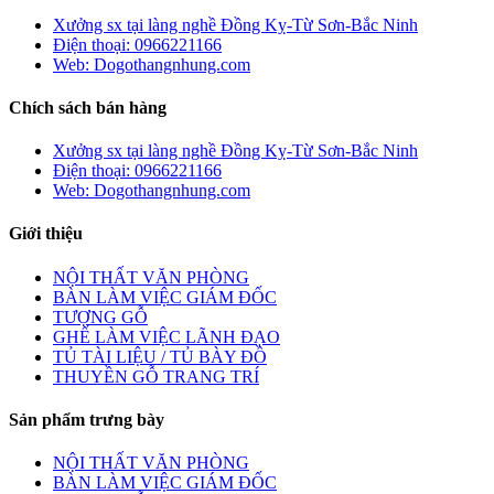
Xưởng sx tại làng nghề Đồng Kỵ-Từ Sơn-Bắc Ninh
Điện thoại: 0966221166
Web: Dogothangnhung.com
Chích sách bán hàng
Xưởng sx tại làng nghề Đồng Kỵ-Từ Sơn-Bắc Ninh
Điện thoại: 0966221166
Web: Dogothangnhung.com
Giới thiệu
NỘI THẤT VĂN PHÒNG
BÀN LÀM VIỆC GIÁM ĐỐC
TƯỢNG GỖ
GHẾ LÀM VIỆC LÃNH ĐẠO
TỦ TÀI LIỆU / TỦ BÀY ĐỒ
THUYỀN GỖ TRANG TRÍ
Sản phẩm trưng bày
NỘI THẤT VĂN PHÒNG
BÀN LÀM VIỆC GIÁM ĐỐC