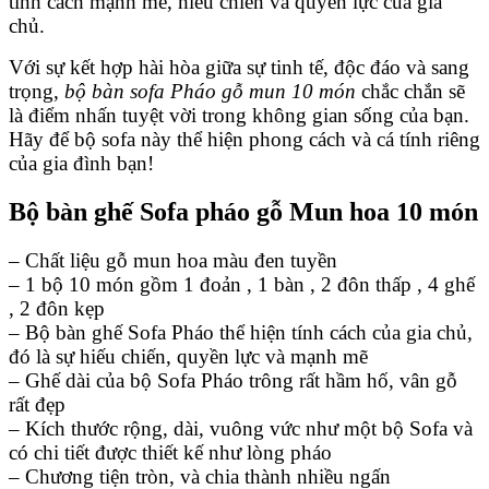
tính cách mạnh mẽ, hiếu chiến và quyền lực của gia
chủ.
Với sự kết hợp hài hòa giữa sự tinh tế, độc đáo và sang
trọng,
bộ bàn sofa Pháo gỗ mun 10 món
chắc chắn sẽ
là điểm nhấn tuyệt vời trong không gian sống của bạn.
Hãy để bộ sofa này thể hiện phong cách và cá tính riêng
của gia đình bạn!
Bộ bàn ghế Sofa pháo gỗ Mun hoa 10 món
– Chất liệu gỗ mun hoa màu đen tuyền
– 1 bộ 10 món gồm 1 đoản , 1 bàn , 2 đôn thấp , 4 ghế
, 2 đôn kẹp
– Bộ bàn ghế Sofa Pháo thể hiện tính cách của gia chủ,
đó là sự hiếu chiến, quyền lực và mạnh mẽ
– Ghế dài của bộ Sofa Pháo trông rất hầm hố, vân gỗ
rất đẹp
– Kích thước rộng, dài, vuông vức như một bộ Sofa và
có chi tiết được thiết kế như lòng pháo
– Chương tiện tròn, và chia thành nhiều ngấn