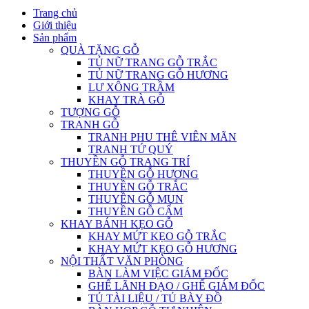
Trang chủ
Giới thiệu
Sản phẩm
QUÀ TẶNG GỖ
TỦ NỮ TRANG GỖ TRẮC
TỦ NỮ TRANG GỖ HƯƠNG
LƯ XÔNG TRẦM
KHAY TRÀ GỖ
TƯỢNG GỖ
TRANH GỖ
TRANH PHU THÊ VIÊN MÃN
TRANH TỨ QUÝ
THUYỀN GỖ TRANG TRÍ
THUYỀN GỖ HƯƠNG
THUYỀN GỖ TRẮC
THUYỀN GỖ MUN
THUYỀN GỖ CẨM
KHAY BÁNH KẸO GỖ
KHAY MỨT KẸO GỖ TRẮC
KHAY MỨT KẸO GỖ HƯƠNG
NỘI THẤT VĂN PHÒNG
BÀN LÀM VIỆC GIÁM ĐỐC
GHẾ LÃNH ĐẠO / GHẾ GIÁM ĐỐC
TỦ TÀI LIỆU / TỦ BÀY ĐỒ