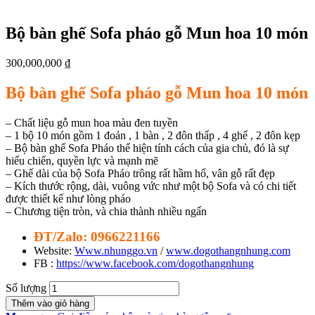
Bộ bàn ghế Sofa pháo gỗ Mun hoa 10 món
300,000,000
₫
Bộ bàn ghế Sofa pháo gỗ Mun hoa 10 món
– Chất liệu gỗ mun hoa màu đen tuyền
– 1 bộ 10 món gồm 1 đoản , 1 bàn , 2 đôn thấp , 4 ghế , 2 đôn kẹp
– Bộ bàn ghế Sofa Pháo thể hiện tính cách của gia chủ, đó là sự
hiếu chiến, quyền lực và mạnh mẽ
– Ghế dài của bộ Sofa Pháo trông rất hầm hố, vân gỗ rất đẹp
– Kích thước rộng, dài, vuông vức như một bộ Sofa và có chi tiết
được thiết kế như lòng pháo
– Chương tiện tròn, và chia thành nhiều ngấn
ĐT/Zalo: 0966221166
Website:
Www.nhunggo.vn
/
www.dogothangnhung.com
FB :
https://www.facebook.com/dogothangnhung
Số lượng
Thêm vào giỏ hàng