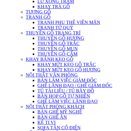
LƯ XÔNG TRẦM
KHAY TRÀ GỖ
TƯỢNG GỖ
TRANH GỖ
TRANH PHU THÊ VIÊN MÃN
TRANH TỨ QUÝ
THUYỀN GỖ TRANG TRÍ
THUYỀN GỖ HƯƠNG
THUYỀN GỖ TRẮC
THUYỀN GỖ MUN
THUYỀN GỖ CẨM
KHAY BÁNH KẸO GỖ
KHAY MỨT KẸO GỖ TRẮC
KHAY MỨT KẸO GỖ HƯƠNG
NỘI THẤT VĂN PHÒNG
BÀN LÀM VIỆC GIÁM ĐỐC
GHẾ LÃNH ĐẠO / GHẾ GIÁM ĐỐC
TỦ TÀI LIỆU / TỦ BÀY ĐỒ
BÀN HỌP GỖ TỰ NHIÊN
GHẾ LÀM VIỆC LÃNH ĐẠO
NỘI THẤT PHÒNG KHÁCH
BÀN GHẾ MỸ NGHỆ
BÀN GHẾ ĂN
KỆ TI VI
SOFA TÂN CỔ ĐIỂN