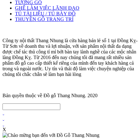
TƯỢNG GỖ
GHẾ LÀM VIỆC LÃNH ĐẠO
TỦ TÀI LIỆU / TỦ BÀY ĐỒ
THUYỀN GỖ TRANG TRÍ
Công ty nội thất Thang Nhung là cửa hàng bán lẻ số 1 tại Đồng Kỵ-
Từ Sơn về doanh thu và lợi nhuận, với sản phẩm nội thất đa dạng
được chế tác thủ công tỉ mỉ bởi bàn tay lành nghề của các mộc nhân
làng Đồng Kỵ. Từ 2016 đến nay chúng tôi đã mang rất nhiều sản
phẩm đồ gỗ cao cấp thiết kế riêng của mình đến tay khách hàng cả
trong và ngoài nước. Uy tín và thái độ làm việc chuyện nghiệp của
chúng tôi chắc chắn sẽ làm bạn hài lòng
Bản quyền thuộc về Đồ gỗ Thang Nhung. 2020
X