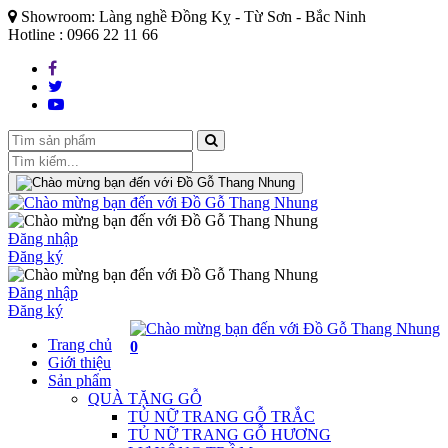
Showroom: Làng nghề Đồng Kỵ - Từ Sơn - Bắc Ninh
Hotline : 0966 22 11 66
Đăng nhập
Đăng ký
Đăng nhập
Đăng ký
Trang chủ
0
Giới thiệu
Sản phẩm
QUÀ TẶNG GỖ
TỦ NỮ TRANG GỖ TRẮC
TỦ NỮ TRANG GỖ HƯƠNG