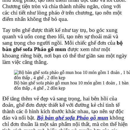
Chương tiện tròn và chia thành nhiều ngăn, cùng với
các chi tiết như lòng pháo ở trên chương, tạo nên một
điểm nhấn không thể bỏ qua.
Tay trên ghế được thiết kế như tay trụ, bo góc xung
quanh và uốn cong theo lối, tạo nên sự thoải mái và
sang trọng cho người ngồi. Mỗi chiếc ghế đơn của
bộ
bàn ghế sofa Pháo gỗ mun
được xem như một
khoang riêng biệt, nơi bạn có thể thư giãn sau một ngày
làm việc căng thẳng.
Bộ bàn ghế sofa pháo gỗ mun hoa 10 món gồm 1 đoản , 1 bàn 
đôn thấp , 4 ghế , 2 đôn kẹp
Để tăng thêm vẻ đẹp và sang trọng, hai bên hồi của
đoản, ghế đơn được thiết kế với đường kẻ chỉ tinh tế
thành các ô hình kích thước khác nhau, tạo nên sự độc
đáo và nổi bật.
Bộ bàn ghế sofa Pháo gỗ mun
không
chỉ đơn thuần là một sản phẩm nội thất, mà còn thể hiện