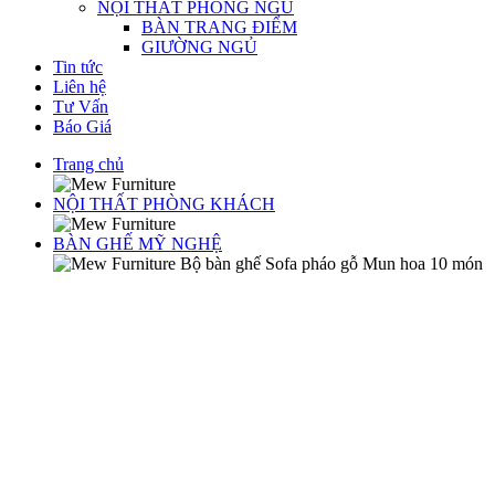
NỘI THẤT PHÒNG NGỦ
BÀN TRANG ĐIỂM
GIƯỜNG NGỦ
Tin tức
Liên hệ
Tư Vấn
Báo Giá
Trang chủ
NỘI THẤT PHÒNG KHÁCH
BÀN GHẾ MỸ NGHỆ
Bộ bàn ghế Sofa pháo gỗ Mun hoa 10 món