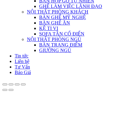
BÀN HỌP GỖ TỰ NHIÊN
GHẾ LÀM VIỆC LÃNH ĐẠO
NỘI THẤT PHÒNG KHÁCH
BÀN GHẾ MỸ NGHỆ
BÀN GHẾ ĂN
KỆ TI VI
SOFA TÂN CỔ ĐIỂN
NỘI THẤT PHÒNG NGỦ
BÀN TRANG ĐIỂM
GIƯỜNG NGỦ
Tin tức
Liên hệ
Tư Vấn
Báo Giá