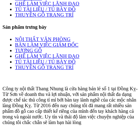
GHẾ LÀM VIỆC LÃNH ĐẠO
TỦ TÀI LIỆU / TỦ BÀY ĐỒ
THUYỀN GỖ TRANG TRÍ
Sản phẩm trưng bày
NỘI THẤT VĂN PHÒNG
BÀN LÀM VIỆC GIÁM ĐỐC
TƯỢNG GỖ
GHẾ LÀM VIỆC LÃNH ĐẠO
TỦ TÀI LIỆU / TỦ BÀY ĐỒ
THUYỀN GỖ TRANG TRÍ
Công ty nội thất Thang Nhung là cửa hàng bán lẻ số 1 tại Đồng Kỵ-
Từ Sơn về doanh thu và lợi nhuận, với sản phẩm nội thất đa dạng
được chế tác thủ công tỉ mỉ bởi bàn tay lành nghề của các mộc nhân
làng Đồng Kỵ. Từ 2016 đến nay chúng tôi đã mang rất nhiều sản
phẩm đồ gỗ cao cấp thiết kế riêng của mình đến tay khách hàng cả
trong và ngoài nước. Uy tín và thái độ làm việc chuyện nghiệp của
chúng tôi chắc chắn sẽ làm bạn hài lòng