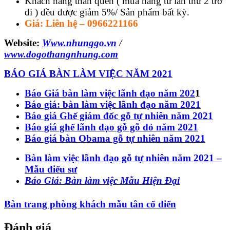
Khách hàng thân quen ( mua hàng từ lần thứ 2 trở
đi ) đều được giảm 5%/ Sản phẩm bất kỳ.
Giá: Liên hệ – 0966221166
Website:
Www.nhunggo.vn
/
www.dogothangnhung.com
BÁO GIÁ BÀN LÀM VIỆC NĂM 2021
Báo Giá bàn làm việc lãnh đạo năm 202
1
Báo giá: bàn làm việc lãnh đạo năm 2021
Báo giá Ghế giám đốc gỗ tự nhiên năm 2021
Báo giá ghế lãnh đạo gỗ gõ đỏ năm 2021
Báo giá bàn Obama gỗ tự nhiên năm 2021
Bàn làm việc lãnh đạo gỗ tự nhiên năm 2021 –
Mẫu điểu sư
Báo Giá: Bàn làm việc Mẫu Hiện Đại
Bàn trang phòng khách mẫu tân cổ điển
Đánh giá