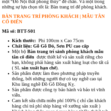
một “Đồ Nội thất phong thủy” để chấn. Và một trong
những sự lựa chọn tốt là: Bàn trang trí để phòng khách.
BÀN TRANG TRÍ PHÒNG KHÁCH | MẪU TÂN
CỔ ĐIỂN
Mã số: BTT-S01
Kích thước:
Phi 100cm x Cao 75cm
Chất liệu:
Gỗ Gõ Đỏ, Sơn PU cao cấp
Một bộ
Bàn trang trí sảnh phòng khách mẫu
tân cổ điển
được thiết kế và sản xuất riêng cho
bạn, không phải hàng sản xuất hàng loạt cho tất cả
( SL
sản xuất hạn chế
).
Sản phẩm được làm theo phương pháp truyền
thống, bởi những người thợ có tay nghề cao tại
Khu làng nghề Đồ Gỗ Đồng Kỵ.
Sản phẩm được công ty bảo hành và bảo trì vĩnh
viễn.
Cam kết sửa chữa miễn phí 100% ( chỉ cần khách
hàng chi trả phí ship hàng về xưởng sản xuất )