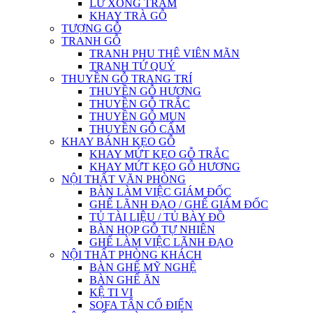
LƯ XÔNG TRẦM
KHAY TRÀ GỖ
TƯỢNG GỖ
TRANH GỖ
TRANH PHU THÊ VIÊN MÃN
TRANH TỨ QUÝ
THUYỀN GỖ TRANG TRÍ
THUYỀN GỖ HƯƠNG
THUYỀN GỖ TRẮC
THUYỀN GỖ MUN
THUYỀN GỖ CẨM
KHAY BÁNH KẸO GỖ
KHAY MỨT KẸO GỖ TRẮC
KHAY MỨT KẸO GỖ HƯƠNG
NỘI THẤT VĂN PHÒNG
BÀN LÀM VIỆC GIÁM ĐỐC
GHẾ LÃNH ĐẠO / GHẾ GIÁM ĐỐC
TỦ TÀI LIỆU / TỦ BÀY ĐỒ
BÀN HỌP GỖ TỰ NHIÊN
GHẾ LÀM VIỆC LÃNH ĐẠO
NỘI THẤT PHÒNG KHÁCH
BÀN GHẾ MỸ NGHỆ
BÀN GHẾ ĂN
KỆ TI VI
SOFA TÂN CỔ ĐIỂN