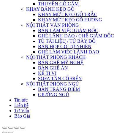
THUYỀN GỖ CẨM
KHAY BÁNH KẸO GỖ
KHAY MỨT KẸO GỖ TRẮC
KHAY MỨT KẸO GỖ HƯƠNG
NỘI THẤT VĂN PHÒNG
BÀN LÀM VIỆC GIÁM ĐỐC
GHẾ LÃNH ĐẠO / GHẾ GIÁM ĐỐC
TỦ TÀI LIỆU / TỦ BÀY ĐỒ
BÀN HỌP GỖ TỰ NHIÊN
GHẾ LÀM VIỆC LÃNH ĐẠO
NỘI THẤT PHÒNG KHÁCH
BÀN GHẾ MỸ NGHỆ
BÀN GHẾ ĂN
KỆ TI VI
SOFA TÂN CỔ ĐIỂN
NỘI THẤT PHÒNG NGỦ
BÀN TRANG ĐIỂM
GIƯỜNG NGỦ
Tin tức
Liên hệ
Tư Vấn
Báo Giá