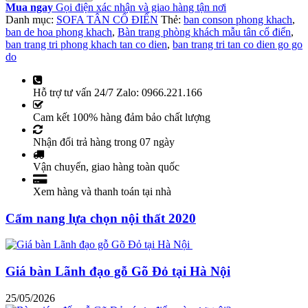
Mua ngay
Gọi điện xác nhận và giao hàng tận nơi
Danh mục:
SOFA TÂN CỔ ĐIỂN
Thẻ:
ban conson phong khach
,
ban de hoa phong khach
,
Bàn trang phòng khách mẫu tân cổ điển
,
ban trang tri phong khach tan co dien
,
ban trang tri tan co dien go go
do
Hỗ trợ tư vấn 24/7 Zalo: 0966.221.166
Cam kết 100% hàng đảm bảo chất lượng
Nhận đổi trả hàng trong 07 ngày
Vận chuyển, giao hàng toàn quốc
Xem hàng và thanh toán tại nhà
Cẩm nang lựa chọn nội thất 2020
Giá bàn Lãnh đạo gỗ Gõ Đỏ tại Hà Nội
25/05/2026