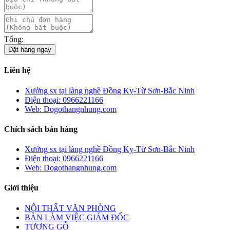
Tổng:
Đặt hàng ngay
Liên hệ
Xưởng sx tại làng nghề Đồng Kỵ-Từ Sơn-Bắc Ninh
Điện thoại: 0966221166
Web: Dogothangnhung.com
Chích sách bán hàng
Xưởng sx tại làng nghề Đồng Kỵ-Từ Sơn-Bắc Ninh
Điện thoại: 0966221166
Web: Dogothangnhung.com
Giới thiệu
NỘI THẤT VĂN PHÒNG
BÀN LÀM VIỆC GIÁM ĐỐC
TƯỢNG GỖ