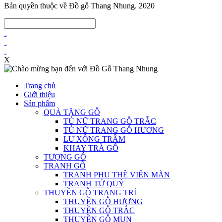
Bản quyền thuộc về Đồ gỗ Thang Nhung. 2020
X
Trang chủ
Giới thiệu
Sản phẩm
QUÀ TẶNG GỖ
TỦ NỮ TRANG GỖ TRẮC
TỦ NỮ TRANG GỖ HƯƠNG
LƯ XÔNG TRẦM
KHAY TRÀ GỖ
TƯỢNG GỖ
TRANH GỖ
TRANH PHU THÊ VIÊN MÃN
TRANH TỨ QUÝ
THUYỀN GỖ TRANG TRÍ
THUYỀN GỖ HƯƠNG
THUYỀN GỖ TRẮC
THUYỀN GỖ MUN