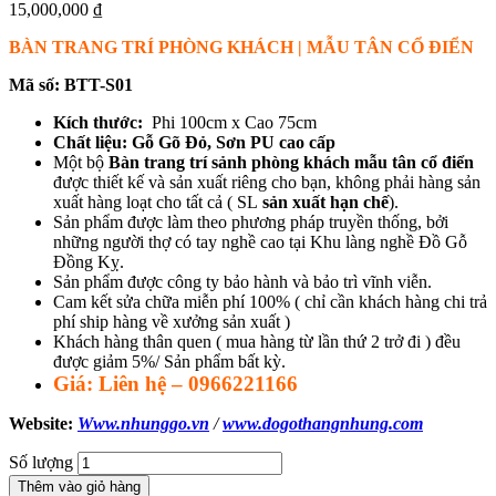
15,000,000
₫
BÀN TRANG TRÍ PHÒNG KHÁCH | MẪU TÂN CỔ ĐIỂN
Mã số: BTT-S01
Kích thước:
Phi 100cm x Cao 75cm
Chất liệu:
Gỗ Gõ Đỏ, Sơn PU cao cấp
Một bộ
Bàn trang trí sảnh phòng khách mẫu tân cổ điển
được thiết kế và sản xuất riêng cho bạn, không phải hàng sản
xuất hàng loạt cho tất cả ( SL
sản xuất hạn chế
).
Sản phẩm được làm theo phương pháp truyền thống, bởi
những người thợ có tay nghề cao tại Khu làng nghề Đồ Gỗ
Đồng Kỵ.
Sản phẩm được công ty bảo hành và bảo trì vĩnh viễn.
Cam kết sửa chữa miễn phí 100% ( chỉ cần khách hàng chi trả
phí ship hàng về xưởng sản xuất )
Khách hàng thân quen ( mua hàng từ lần thứ 2 trở đi ) đều
được giảm 5%/ Sản phẩm bất kỳ.
Giá: Liên hệ – 0966221166
Website:
Www.nhunggo.vn
/
www.dogothangnhung.com
Số lượng
Thêm vào giỏ hàng