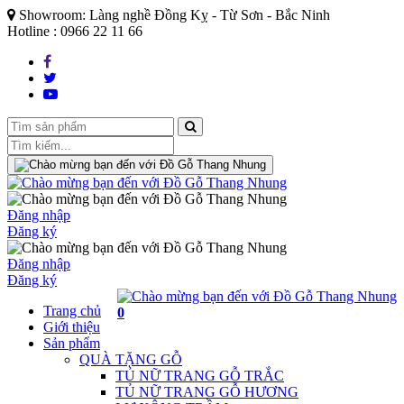
Showroom: Làng nghề Đồng Kỵ - Từ Sơn - Bắc Ninh
Hotline : 0966 22 11 66
Đăng nhập
Đăng ký
Đăng nhập
Đăng ký
Trang chủ
0
Giới thiệu
Sản phẩm
QUÀ TẶNG GỖ
TỦ NỮ TRANG GỖ TRẮC
TỦ NỮ TRANG GỖ HƯƠNG