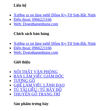
Liên hệ
Xưởng sx tại làng nghề Đồng Kỵ-Từ Sơn-Bắc Ninh
Điện thoại: 0966221166
Web: Dogothangnhung.com
Chích sách bán hàng
Xưởng sx tại làng nghề Đồng Kỵ-Từ Sơn-Bắc Ninh
Điện thoại: 0966221166
Web: Dogothangnhung.com
Giới thiệu
NỘI THẤT VĂN PHÒNG
BÀN LÀM VIỆC GIÁM ĐỐC
TƯỢNG GỖ
GHẾ LÀM VIỆC LÃNH ĐẠO
TỦ TÀI LIỆU / TỦ BÀY ĐỒ
THUYỀN GỖ TRANG TRÍ
Sản phẩm trưng bày