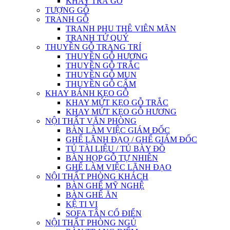
KHAY TRÀ GỖ
TƯỢNG GỖ
TRANH GỖ
TRANH PHU THÊ VIÊN MÃN
TRANH TỨ QUÝ
THUYỀN GỖ TRANG TRÍ
THUYỀN GỖ HƯƠNG
THUYỀN GỖ TRẮC
THUYỀN GỖ MUN
THUYỀN GỖ CẨM
KHAY BÁNH KẸO GỖ
KHAY MỨT KẸO GỖ TRẮC
KHAY MỨT KẸO GỖ HƯƠNG
NỘI THẤT VĂN PHÒNG
BÀN LÀM VIỆC GIÁM ĐỐC
GHẾ LÃNH ĐẠO / GHẾ GIÁM ĐỐC
TỦ TÀI LIỆU / TỦ BÀY ĐỒ
BÀN HỌP GỖ TỰ NHIÊN
GHẾ LÀM VIỆC LÃNH ĐẠO
NỘI THẤT PHÒNG KHÁCH
BÀN GHẾ MỸ NGHỆ
BÀN GHẾ ĂN
KỆ TI VI
SOFA TÂN CỔ ĐIỂN
NỘI THẤT PHÒNG NGỦ