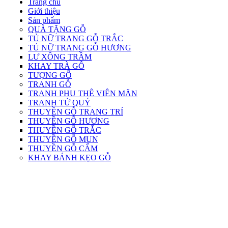
Trang chủ
Giới thiệu
Sản phẩm
QUÀ TẶNG GỖ
TỦ NỮ TRANG GỖ TRẮC
TỦ NỮ TRANG GỖ HƯƠNG
LƯ XÔNG TRẦM
KHAY TRÀ GỖ
TƯỢNG GỖ
TRANH GỖ
TRANH PHU THÊ VIÊN MÃN
TRANH TỨ QUÝ
THUYỀN GỖ TRANG TRÍ
THUYỀN GỖ HƯƠNG
THUYỀN GỖ TRẮC
THUYỀN GỖ MUN
THUYỀN GỖ CẨM
KHAY BÁNH KẸO GỖ