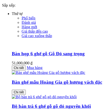
Sắp xếp:
Thứ tự
Phổ biến
Đánh giá
Hàng mới
Giá thấp đến cao
Giá cao xuống thấp
Bàn họp 6 ghế gỗ Gõ Đỏ sang trọng
51,000,000
₫
Mua hàng
Chi tiết
Bàn ghế mẫu Hoàng Gia gỗ hương vách đặc
Chi tiết
Bộ bàn trà 6 ghế gỗ gõ đỏ nguyên khối