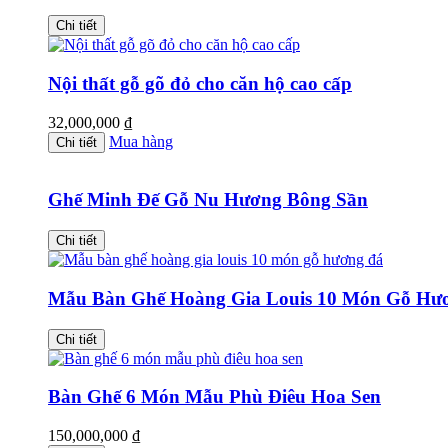
Chi tiết
Nội thất gỗ gõ đỏ cho căn hộ cao cấp
32,000,000
₫
Mua hàng
Chi tiết
Ghế Minh Đế Gỗ Nu Hương Bông Sần
Chi tiết
Mẫu Bàn Ghế Hoàng Gia Louis 10 Món Gỗ Hư
Chi tiết
Bàn Ghế 6 Món Mẫu Phù Điêu Hoa Sen
150,000,000
₫