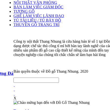
NỘI THẤT VĂN PHÒNG
BÀN LÀM VIỆC GIÁM ĐỐC
TƯỢNG GỖ
GHẾ LÀM VIỆC LÃNH ĐẠO
TỦ TÀI LIỆU / TỦ BÀY ĐỒ
THUYỀN GỖ TRANG TRÍ
Công ty nội thất Thang Nhung là cửa hàng bán lẻ số 1 tại Đồ
dạng được chế tác thủ công tỉ mỉ bởi bàn tay lành nghề của 
nhiều sản phẩm đồ gỗ cao cấp thiết kế riêng của mình đến tay 
chuyện nghiệp của chúng tôi chắc chắn sẽ làm bạn hài lòng
Bản quyền thuộc về Đồ gỗ Thang Nhung. 2020
ơng Đá
X