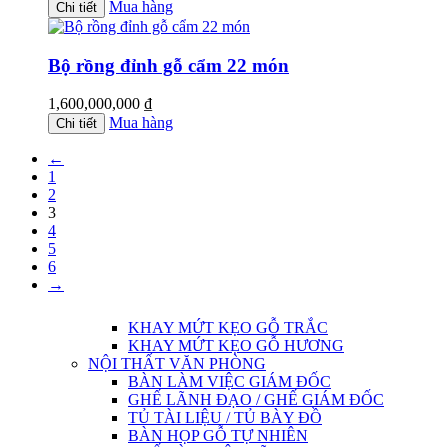
Mua hàng
Chi tiết
Bộ rồng đỉnh gỗ cẩm 22 món
1,600,000,000
₫
Mua hàng
Chi tiết
←
1
2
3
4
5
6
→
KHAY MỨT KẸO GỖ TRẮC
KHAY MỨT KẸO GỖ HƯƠNG
NỘI THẤT VĂN PHÒNG
BÀN LÀM VIỆC GIÁM ĐỐC
GHẾ LÃNH ĐẠO / GHẾ GIÁM ĐỐC
TỦ TÀI LIỆU / TỦ BÀY ĐỒ
BÀN HỌP GỖ TỰ NHIÊN