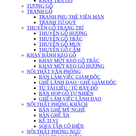
KHAY TRÀ GỖ
TƯỢNG GỖ
TRANH GỖ
TRANH PHU THÊ VIÊN MÃN
TRANH TỨ QUÝ
THUYỀN GỖ TRANG TRÍ
THUYỀN GỖ HƯƠNG
THUYỀN GỖ TRẮC
THUYỀN GỖ MUN
THUYỀN GỖ CẨM
KHAY BÁNH KẸO GỖ
KHAY MỨT KẸO GỖ TRẮC
KHAY MỨT KẸO GỖ HƯƠNG
NỘI THẤT VĂN PHÒNG
BÀN LÀM VIỆC GIÁM ĐỐC
GHẾ LÃNH ĐẠO / GHẾ GIÁM ĐỐC
TỦ TÀI LIỆU / TỦ BÀY ĐỒ
BÀN HỌP GỖ TỰ NHIÊN
GHẾ LÀM VIỆC LÃNH ĐẠO
NỘI THẤT PHÒNG KHÁCH
BÀN GHẾ MỸ NGHỆ
BÀN GHẾ ĂN
KỆ TI VI
SOFA TÂN CỔ ĐIỂN
NỘI THẤT PHÒNG NGỦ