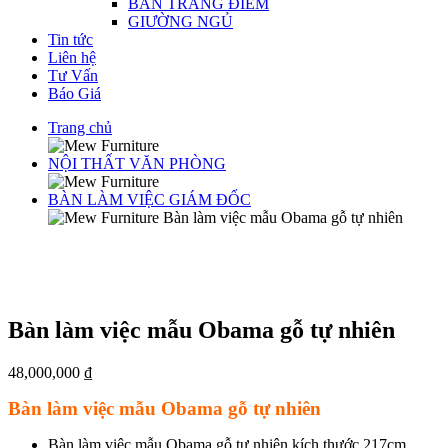
BÀN TRANG ĐIỂM
GIƯỜNG NGỦ
Tin tức
Liên hệ
Tư Vấn
Báo Giá
Trang chủ
NỘI THẤT VĂN PHÒNG
BÀN LÀM VIỆC GIÁM ĐỐC
Bàn làm việc mẫu Obama gỗ tự nhiên
Bàn làm việc mẫu Obama gỗ tự nhiên
48,000,000
₫
Bàn làm việc mẫu Obama gỗ tự nhiên
Bàn làm việc mẫu Obama gỗ tự nhiên kích thước 217cm