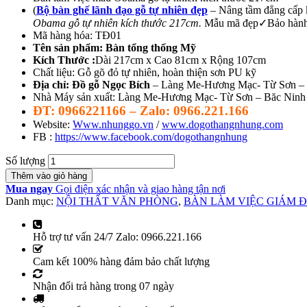
(
Bộ bàn ghế lãnh đạo gỗ tự nhiên đẹp
– Nâng tầm đẳng cấp 
Obama gỗ tự nhiên kích thước 217cm.
Mẫu mã đẹp✓Bảo hành 
Mã hàng hóa: TĐ01
Tên sản phẩm:
Bàn tổng thống Mỹ
Kích Thước :
Dài 217cm x Cao 81cm x Rộng 107cm
Chất liệu: Gỗ gõ đỏ tự nhiên, hoàn thiện sơn PU kỹ
Địa chỉ: Đồ gỗ Ngọc Bích
– Làng Me-Hương Mạc- Từ Sơn – 
Nhà Máy sản xuất: Làng Me-Hương Mạc- Từ Sơn – Băc Ninh
ĐT: 0966221166 – Zalo: 0966.221.166
Website:
Www.nhunggo.vn
/
www.dogothangnhung.com
FB :
https://www.facebook.com/dogothangnhung
Số lượng
Thêm vào giỏ hàng
Mua ngay
Gọi điện xác nhận và giao hàng tận nơi
Danh mục:
NỘI THẤT VĂN PHÒNG
,
BÀN LÀM VIỆC GIÁM 
Hỗ trợ tư vấn 24/7 Zalo: 0966.221.166
Cam kết 100% hàng đảm bảo chất lượng
Nhận đổi trả hàng trong 07 ngày